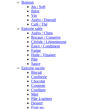
Boisson
Jus / Soft
Bière
Vin
Apéro / Digestif
Café / Thé
Epicerie salée
Apéro / Chips
Bocaux / Conserve
Céréale / Légumineuse
Épice / Condiment
Farine
Huile / Vinaigre
Pâte
Sauce
Epicerie sucrée
Biscuit
Confiserie
Chocolat
Compote
Confiture
Miel
Pâte à tartiner
Dessert
Fruit sec