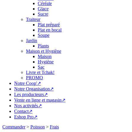
Céréale
Glace
Sucre
Traiteur
Plat préparé
Plat en bocal
Soupe
Jardin
Plants
Maison et Hygiène
Maison
Hygiène
Sac
Livre et Tchak!
PROMO
Notre Coop'↗
Notre Organisation↗
Les producteurs↗
Vente en ligne et magasin↗
Nos activités↗
Contact↗
Eshop Pro↗
Commander
>
Poisson
>
Frais