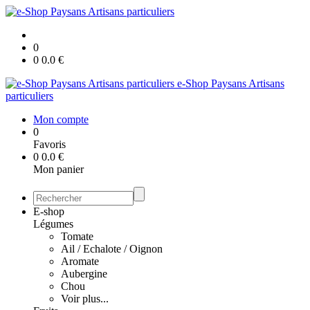
0
0
0.0
€
e-Shop Paysans Artisans
particuliers
Mon compte
0
Favoris
0
0.0
€
Mon panier
E-shop
Légumes
Tomate
Ail / Echalote / Oignon
Aromate
Aubergine
Chou
Voir plus...