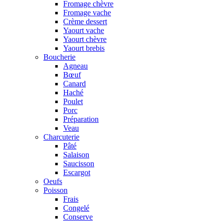
Fromage chèvre
Fromage vache
Crème dessert
Yaourt vache
Yaourt chèvre
Yaourt brebis
Boucherie
Agneau
Bœuf
Canard
Haché
Poulet
Porc
Préparation
Veau
Charcuterie
Pâté
Salaison
Saucisson
Escargot
Oeufs
Poisson
Frais
Congelé
Conserve