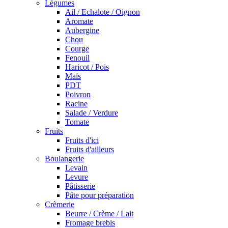
Légumes
Ail / Echalote / Oignon
Aromate
Aubergine
Chou
Courge
Fenouil
Haricot / Pois
Maïs
PDT
Poivron
Racine
Salade / Verdure
Tomate
Fruits
Fruits d'ici
Fruits d'ailleurs
Boulangerie
Levain
Levure
Pâtisserie
Pâte pour préparation
Crèmerie
Beurre / Crème / Lait
Fromage brebis