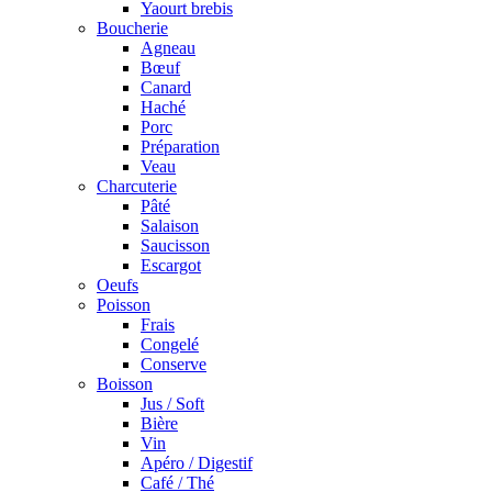
Yaourt brebis
Boucherie
Agneau
Bœuf
Canard
Haché
Porc
Préparation
Veau
Charcuterie
Pâté
Salaison
Saucisson
Escargot
Oeufs
Poisson
Frais
Congelé
Conserve
Boisson
Jus / Soft
Bière
Vin
Apéro / Digestif
Café / Thé