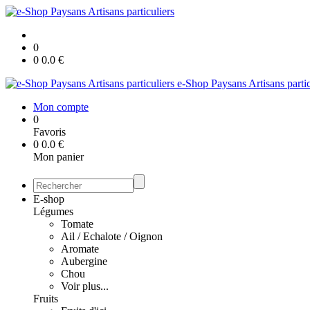
0
0
0.0
€
e-Shop Paysans Artisans partic
Mon compte
0
Favoris
0
0.0
€
Mon panier
E-shop
Légumes
Tomate
Ail / Echalote / Oignon
Aromate
Aubergine
Chou
Voir plus...
Fruits