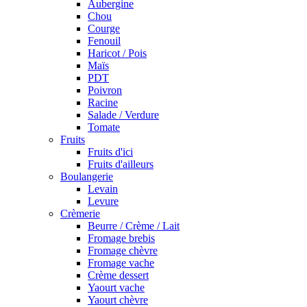
Aubergine
Chou
Courge
Fenouil
Haricot / Pois
Maïs
PDT
Poivron
Racine
Salade / Verdure
Tomate
Fruits
Fruits d'ici
Fruits d'ailleurs
Boulangerie
Levain
Levure
Crèmerie
Beurre / Crème / Lait
Fromage brebis
Fromage chèvre
Fromage vache
Crème dessert
Yaourt vache
Yaourt chèvre