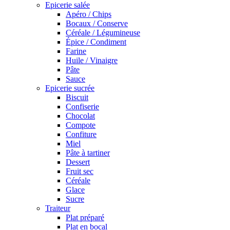
Epicerie salée
Apéro / Chips
Bocaux / Conserve
Céréale / Légumineuse
Épice / Condiment
Farine
Huile / Vinaigre
Pâte
Sauce
Epicerie sucrée
Biscuit
Confiserie
Chocolat
Compote
Confiture
Miel
Pâte à tartiner
Dessert
Fruit sec
Céréale
Glace
Sucre
Traiteur
Plat préparé
Plat en bocal