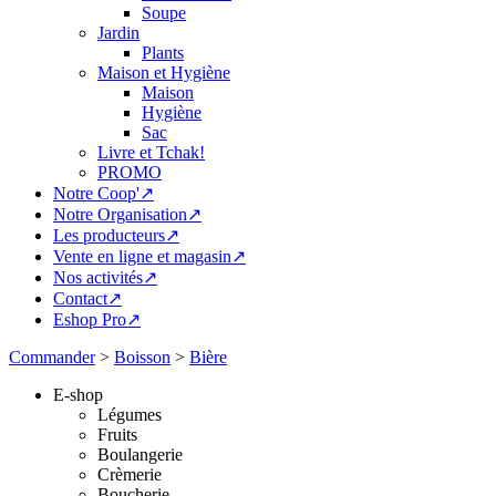
Soupe
Jardin
Plants
Maison et Hygiène
Maison
Hygiène
Sac
Livre et Tchak!
PROMO
Notre Coop'↗
Notre Organisation↗
Les producteurs↗
Vente en ligne et magasin↗
Nos activités↗
Contact↗
Eshop Pro↗
Commander
>
Boisson
>
Bière
E-shop
Légumes
Fruits
Boulangerie
Crèmerie
Boucherie