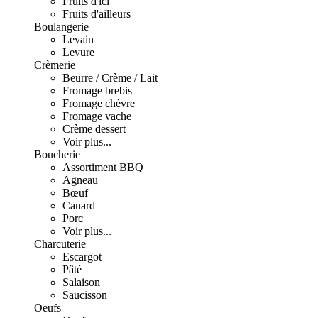
Fruits d'ici
Fruits d'ailleurs
Boulangerie
Levain
Levure
Crèmerie
Beurre / Crème / Lait
Fromage brebis
Fromage chèvre
Fromage vache
Crème dessert
Voir plus...
Boucherie
Assortiment BBQ
Agneau
Bœuf
Canard
Porc
Voir plus...
Charcuterie
Escargot
Pâté
Salaison
Saucisson
Oeufs