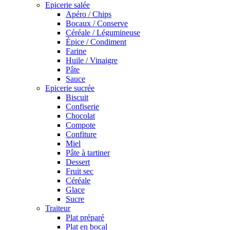
Epicerie salée
Apéro / Chips
Bocaux / Conserve
Céréale / Légumineuse
Épice / Condiment
Farine
Huile / Vinaigre
Pâte
Sauce
Epicerie sucrée
Biscuit
Confiserie
Chocolat
Compote
Confiture
Miel
Pâte à tartiner
Dessert
Fruit sec
Céréale
Glace
Sucre
Traiteur
Plat préparé
Plat en bocal