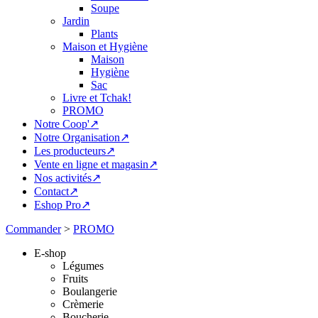
Soupe
Jardin
Plants
Maison et Hygiène
Maison
Hygiène
Sac
Livre et Tchak!
PROMO
Notre Coop'↗
Notre Organisation↗
Les producteurs↗
Vente en ligne et magasin↗
Nos activités↗
Contact↗
Eshop Pro↗
Commander
>
PROMO
E-shop
Légumes
Fruits
Boulangerie
Crèmerie
Boucherie