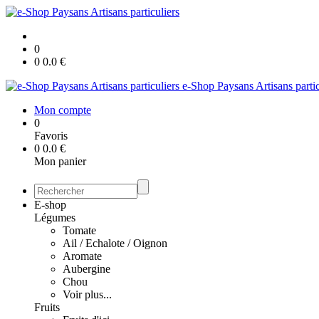
0
0
0.0
€
e-Shop Paysans Artisans partic
Mon compte
0
Favoris
0
0.0
€
Mon panier
E-shop
Légumes
Tomate
Ail / Echalote / Oignon
Aromate
Aubergine
Chou
Voir plus...
Fruits