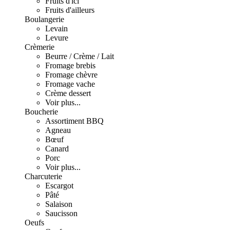
Fruits d'ici
Fruits d'ailleurs
Boulangerie
Levain
Levure
Crèmerie
Beurre / Crème / Lait
Fromage brebis
Fromage chèvre
Fromage vache
Crème dessert
Voir plus...
Boucherie
Assortiment BBQ
Agneau
Bœuf
Canard
Porc
Voir plus...
Charcuterie
Escargot
Pâté
Salaison
Saucisson
Oeufs