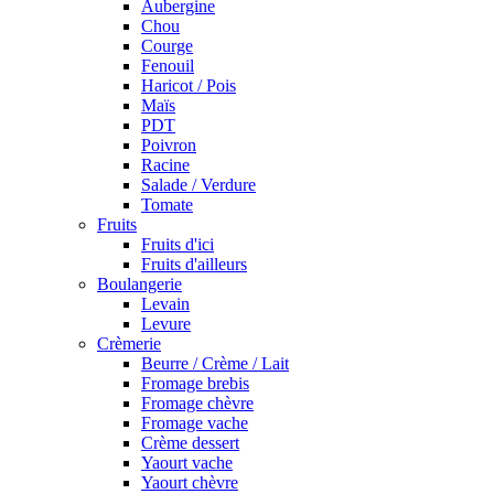
Aubergine
Chou
Courge
Fenouil
Haricot / Pois
Maïs
PDT
Poivron
Racine
Salade / Verdure
Tomate
Fruits
Fruits d'ici
Fruits d'ailleurs
Boulangerie
Levain
Levure
Crèmerie
Beurre / Crème / Lait
Fromage brebis
Fromage chèvre
Fromage vache
Crème dessert
Yaourt vache
Yaourt chèvre