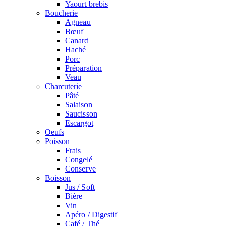
Yaourt brebis
Boucherie
Agneau
Bœuf
Canard
Haché
Porc
Préparation
Veau
Charcuterie
Pâté
Salaison
Saucisson
Escargot
Oeufs
Poisson
Frais
Congelé
Conserve
Boisson
Jus / Soft
Bière
Vin
Apéro / Digestif
Café / Thé