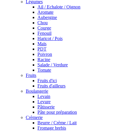
Légumes
Ail / Echalote / Oignon
Aromate
Aubergine
Chou
Courge
Fenouil
Haricot / Pois
Maïs
PDT
Poivron
Racine
Salade / Verdure
Tomate
Fruits
Fruits d'ici
Fruits d'ailleurs
Boulangerie
Levain
Levure
Pâtisserie
Pâte pour préparation
Crèmerie
Beurre / Crème / Lait
Fromage brebis