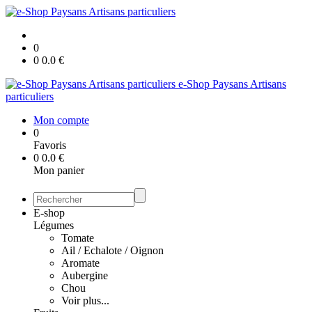
0
0
0.0
€
e-Shop Paysans Artisans
particuliers
Mon compte
0
Favoris
0
0.0
€
Mon panier
E-shop
Légumes
Tomate
Ail / Echalote / Oignon
Aromate
Aubergine
Chou
Voir plus...