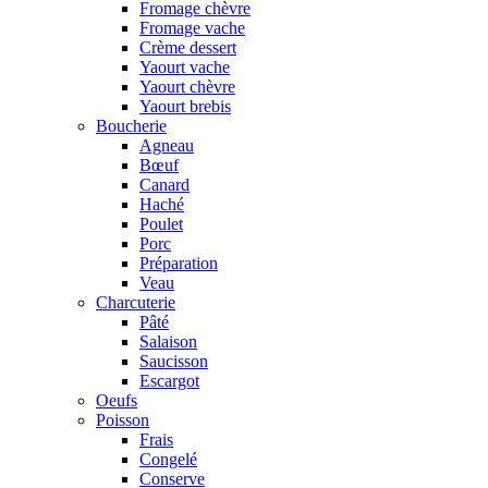
Fromage chèvre
Fromage vache
Crème dessert
Yaourt vache
Yaourt chèvre
Yaourt brebis
Boucherie
Agneau
Bœuf
Canard
Haché
Poulet
Porc
Préparation
Veau
Charcuterie
Pâté
Salaison
Saucisson
Escargot
Oeufs
Poisson
Frais
Congelé
Conserve