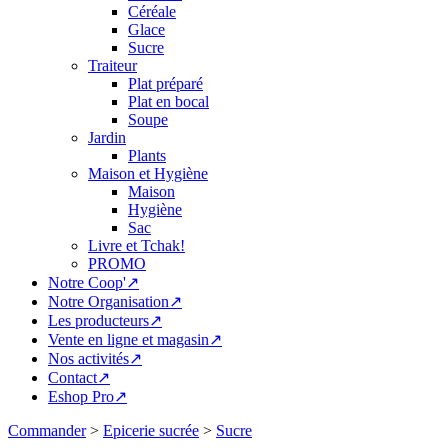
Céréale
Glace
Sucre
Traiteur
Plat préparé
Plat en bocal
Soupe
Jardin
Plants
Maison et Hygiène
Maison
Hygiène
Sac
Livre et Tchak!
PROMO
Notre Coop'↗
Notre Organisation↗
Les producteurs↗
Vente en ligne et magasin↗
Nos activités↗
Contact↗
Eshop Pro↗
Commander
>
Epicerie sucrée
>
Sucre