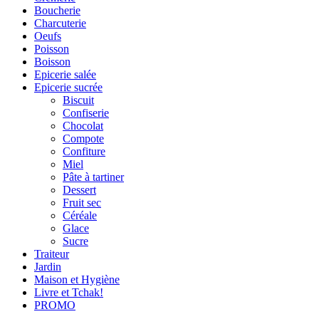
Boucherie
Charcuterie
Oeufs
Poisson
Boisson
Epicerie salée
Epicerie sucrée
Biscuit
Confiserie
Chocolat
Compote
Confiture
Miel
Pâte à tartiner
Dessert
Fruit sec
Céréale
Glace
Sucre
Traiteur
Jardin
Maison et Hygiène
Livre et Tchak!
PROMO