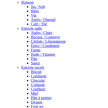
Boisson
Jus / Soft
Bière
Vin
Apéro / Digestif
Café / Thé
Epicerie salée
Apéro / Chips
Bocaux / Conserve
Céréale / Légumineuse
Épice / Condiment
Farine
Huile / Vinaigre
Pâte
Sauce
Epicerie sucrée
Biscuit
Confiserie
Chocolat
Compote
Confiture
Miel
Pâte à tartiner
Dessert
Fruit sec