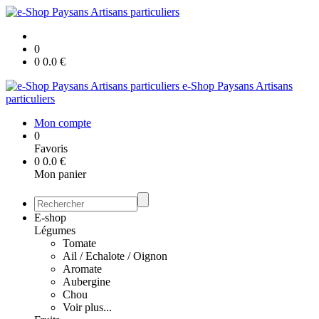
0
0
0.0
€
e-Shop Paysans Artisans
particuliers
Mon compte
0
Favoris
0
0.0
€
Mon panier
E-shop
Légumes
Tomate
Ail / Echalote / Oignon
Aromate
Aubergine
Chou
Voir plus...