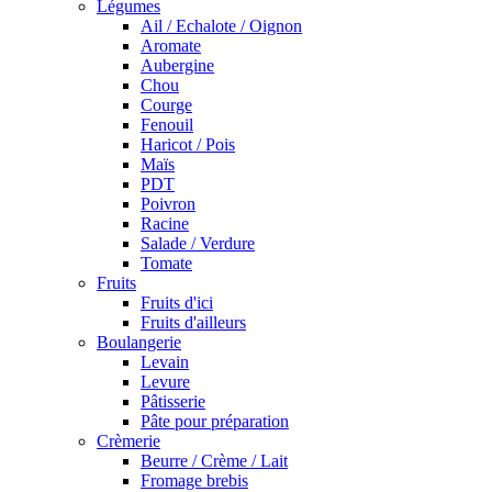
Légumes
Ail / Echalote / Oignon
Aromate
Aubergine
Chou
Courge
Fenouil
Haricot / Pois
Maïs
PDT
Poivron
Racine
Salade / Verdure
Tomate
Fruits
Fruits d'ici
Fruits d'ailleurs
Boulangerie
Levain
Levure
Pâtisserie
Pâte pour préparation
Crèmerie
Beurre / Crème / Lait
Fromage brebis