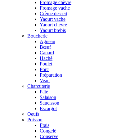
Fromage chèvre
Fromage vache
Crème dessert
Yaourt vache
Yaourt chèvre
Yaourt brebis
Boucherie
Agneau
Bœuf
Canard
Haché
Poulet
Porc
Préparation
Veau
Charcuterie
Pâté
Salaison
Saucisson
Escargot
Oeufs
Poisson
Frais
Congelé
Conserve