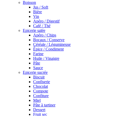
Boisson
Jus / Soft
Bière
Vin
Apéro / Digestif
Café / Thé
Epicerie salée
Apéro / Chips
Bocaux / Conserve
Céréale / Légumineuse
Épice / Condiment
Farine
Huile / Vinaigre
Pâte
Sauce
Epicerie sucrée
Biscuit
Confiserie
Chocolat
Compote
Confiture
Miel
Pâte à tartiner
Dessert
Fruit sec