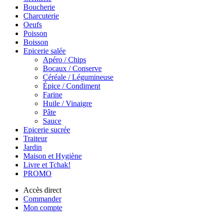
Boucherie
Charcuterie
Oeufs
Poisson
Boisson
Epicerie salée
Apéro / Chips
Bocaux / Conserve
Céréale / Légumineuse
Épice / Condiment
Farine
Huile / Vinaigre
Pâte
Sauce
Epicerie sucrée
Traiteur
Jardin
Maison et Hygiène
Livre et Tchak!
PROMO
Accès direct
Commander
Mon compte