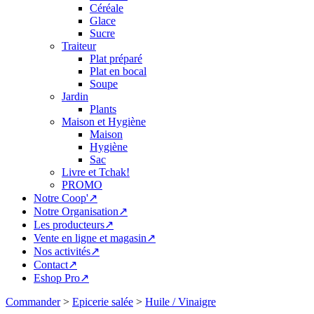
Céréale
Glace
Sucre
Traiteur
Plat préparé
Plat en bocal
Soupe
Jardin
Plants
Maison et Hygiène
Maison
Hygiène
Sac
Livre et Tchak!
PROMO
Notre Coop'↗
Notre Organisation↗
Les producteurs↗
Vente en ligne et magasin↗
Nos activités↗
Contact↗
Eshop Pro↗
Commander
>
Epicerie salée
>
Huile / Vinaigre