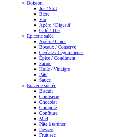
Boisson
Jus / Soft
Bière
Vin
Apéro / Digestif
Café / Thé
Epicerie salée
Apéro / Chips
Bocaux / Conserve
Céréale / Légumineuse
Épice / Condiment
Farine
Huile / Vinaigre
Pâte
Sauce
Epicerie sucrée
Biscuit
Confiserie
Chocolat
Compote
Confiture
Miel
Pâte à tartiner
Dessert
Fruit sec