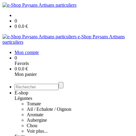
0
0
0.0
€
e-Shop Paysans Artisans
particuliers
Mon compte
0
Favoris
0
0.0
€
Mon panier
E-shop
Légumes
Tomate
Ail / Echalote / Oignon
Aromate
Aubergine
Chou
Voir plus...