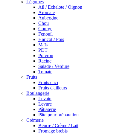
Légumes
Ail / Echalote / Oignon
Aromate
Aubergine
Chou
Courge
Fenouil
Haricot / Pois
Maïs
PDT
Poivron
Racine
Salade / Verdure
Tomate
Fruits
Fruits d'ici
Fruits d'ailleurs
Boulangerie
Levain
Levure
Pâtisserie
Pâte pour préparation
Crèmerie
Beurre / Crème / Lait
Fromage brebis