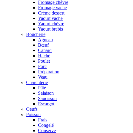
Fromage chèvre
Fromage vache
Crème dessert
Yaourt vache
Yaourt chèvre
Yaourt brebis
Boucherie
Agneau
Bœuf
Canard
Haché
Poulet
Porc
Préparation
Veau
Charcuterie
Pâté
Salaison
Saucisson
Escargot
Oeufs
Poisson
Frais
Congelé
Conserve