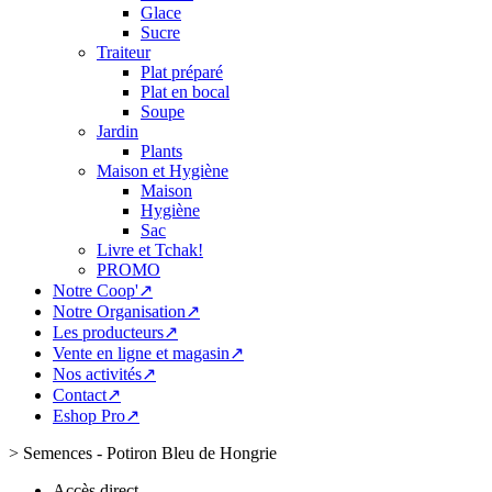
Glace
Sucre
Traiteur
Plat préparé
Plat en bocal
Soupe
Jardin
Plants
Maison et Hygiène
Maison
Hygiène
Sac
Livre et Tchak!
PROMO
Notre Coop'↗
Notre Organisation↗
Les producteurs↗
Vente en ligne et magasin↗
Nos activités↗
Contact↗
Eshop Pro↗
>
Semences - Potiron Bleu de Hongrie
Accès direct