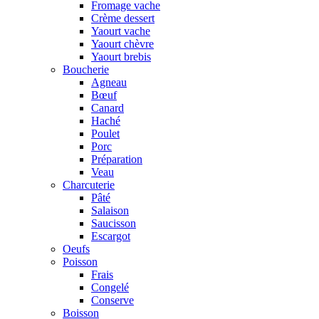
Fromage vache
Crème dessert
Yaourt vache
Yaourt chèvre
Yaourt brebis
Boucherie
Agneau
Bœuf
Canard
Haché
Poulet
Porc
Préparation
Veau
Charcuterie
Pâté
Salaison
Saucisson
Escargot
Oeufs
Poisson
Frais
Congelé
Conserve
Boisson