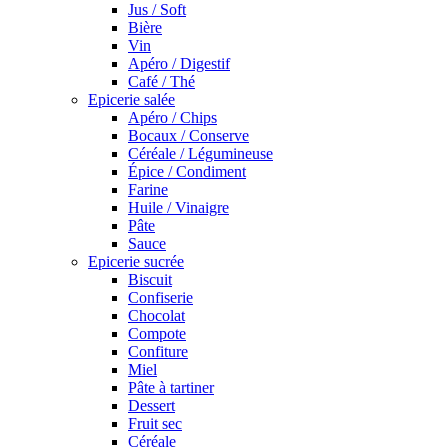
Jus / Soft
Bière
Vin
Apéro / Digestif
Café / Thé
Epicerie salée
Apéro / Chips
Bocaux / Conserve
Céréale / Légumineuse
Épice / Condiment
Farine
Huile / Vinaigre
Pâte
Sauce
Epicerie sucrée
Biscuit
Confiserie
Chocolat
Compote
Confiture
Miel
Pâte à tartiner
Dessert
Fruit sec
Céréale