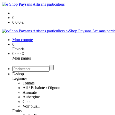
0
0
0.0
€
e-Shop Paysans Artisans partic
Mon compte
0
Favoris
0
0.0
€
Mon panier
E-shop
Légumes
Tomate
Ail / Echalote / Oignon
Aromate
Aubergine
Chou
Voir plus...
Fruits