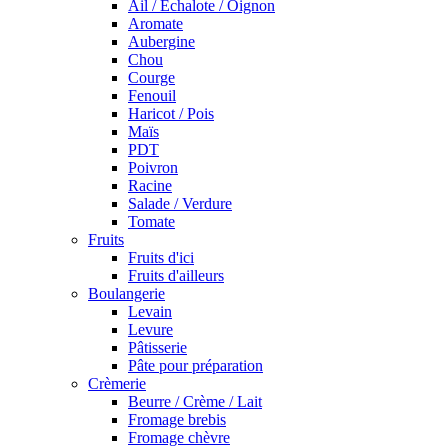
Ail / Echalote / Oignon
Aromate
Aubergine
Chou
Courge
Fenouil
Haricot / Pois
Maïs
PDT
Poivron
Racine
Salade / Verdure
Tomate
Fruits
Fruits d'ici
Fruits d'ailleurs
Boulangerie
Levain
Levure
Pâtisserie
Pâte pour préparation
Crèmerie
Beurre / Crème / Lait
Fromage brebis
Fromage chèvre