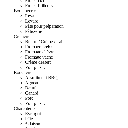
Fruits d'ici
Fruits d'ailleurs
Boulangerie
Levain
Levure
Pâte pour préparation
Pâtisserie
Crèmerie
Beurre / Crème / Lait
Fromage brebis
Fromage chèvre
Fromage vache
Crème dessert
Voir plus...
Boucherie
Assortiment BBQ
Agneau
Bœuf
Canard
Porc
Voir plus...
Charcuterie
Escargot
Pâté
Salaison