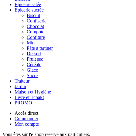
Epicerie salée
Epicerie sucrée
Biscuit
Confiserie
Chocolat
Compote
Confiture
Miel
Pâte à tartiner
Dessert
Fruit sec
Céréale
Glace
Sucre
Traiteur
Jardin
Maison et Hygiène
Livre et Tchak!
PROMO
Accès direct
Commander
Mon compte
Vous êtes sur l'e-shop réservé aux particuliers.