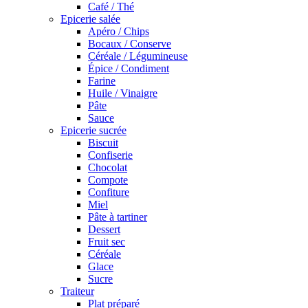
Café / Thé
Epicerie salée
Apéro / Chips
Bocaux / Conserve
Céréale / Légumineuse
Épice / Condiment
Farine
Huile / Vinaigre
Pâte
Sauce
Epicerie sucrée
Biscuit
Confiserie
Chocolat
Compote
Confiture
Miel
Pâte à tartiner
Dessert
Fruit sec
Céréale
Glace
Sucre
Traiteur
Plat préparé