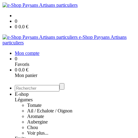
0
0
0.0
€
e-Shop Paysans Artisans
particuliers
Mon compte
0
Favoris
0
0.0
€
Mon panier
E-shop
Légumes
Tomate
Ail / Echalote / Oignon
Aromate
Aubergine
Chou
Voir plus...