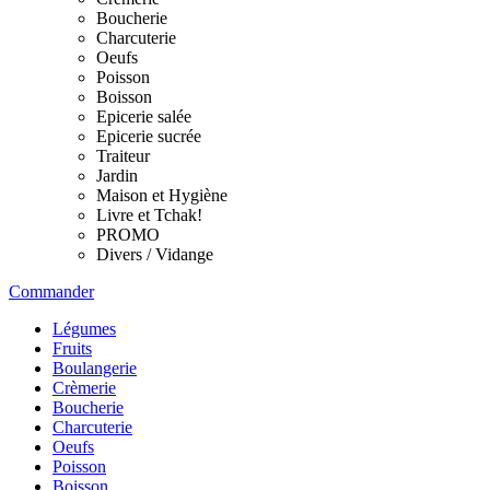
Boucherie
Charcuterie
Oeufs
Poisson
Boisson
Epicerie salée
Epicerie sucrée
Traiteur
Jardin
Maison et Hygiène
Livre et Tchak!
PROMO
Divers / Vidange
Commander
Légumes
Fruits
Boulangerie
Crèmerie
Boucherie
Charcuterie
Oeufs
Poisson
Boisson