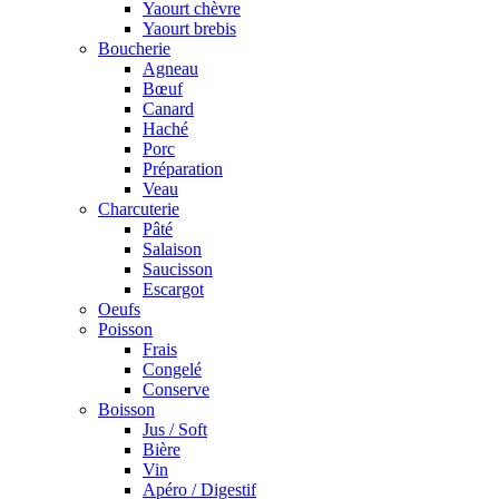
Yaourt chèvre
Yaourt brebis
Boucherie
Agneau
Bœuf
Canard
Haché
Porc
Préparation
Veau
Charcuterie
Pâté
Salaison
Saucisson
Escargot
Oeufs
Poisson
Frais
Congelé
Conserve
Boisson
Jus / Soft
Bière
Vin
Apéro / Digestif