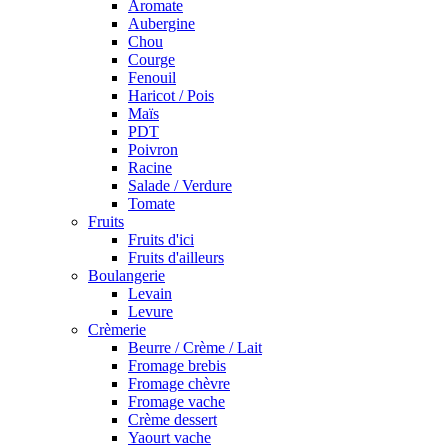
Aromate
Aubergine
Chou
Courge
Fenouil
Haricot / Pois
Maïs
PDT
Poivron
Racine
Salade / Verdure
Tomate
Fruits
Fruits d'ici
Fruits d'ailleurs
Boulangerie
Levain
Levure
Crèmerie
Beurre / Crème / Lait
Fromage brebis
Fromage chèvre
Fromage vache
Crème dessert
Yaourt vache