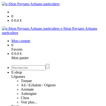
0
0
0.0
€
e-Shop Paysans Artisans
particuliers
Mon compte
0
Favoris
0
0.0
€
Mon panier
E-shop
Légumes
Tomate
Ail / Echalote / Oignon
Aromate
Aubergine
Chou
Voir plus...