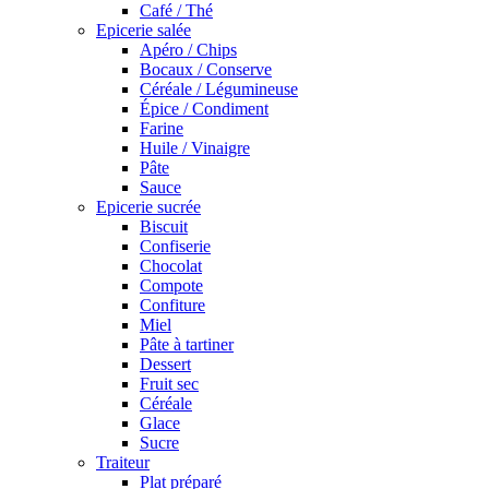
Café / Thé
Epicerie salée
Apéro / Chips
Bocaux / Conserve
Céréale / Légumineuse
Épice / Condiment
Farine
Huile / Vinaigre
Pâte
Sauce
Epicerie sucrée
Biscuit
Confiserie
Chocolat
Compote
Confiture
Miel
Pâte à tartiner
Dessert
Fruit sec
Céréale
Glace
Sucre
Traiteur
Plat préparé