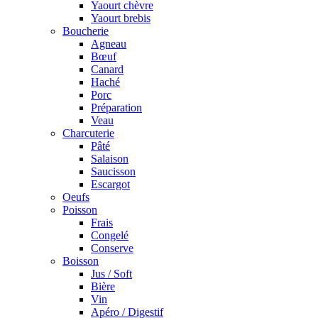
Yaourt chèvre
Yaourt brebis
Boucherie
Agneau
Bœuf
Canard
Haché
Porc
Préparation
Veau
Charcuterie
Pâté
Salaison
Saucisson
Escargot
Oeufs
Poisson
Frais
Congelé
Conserve
Boisson
Jus / Soft
Bière
Vin
Apéro / Digestif