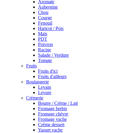
Aromate
Aubergine
Chou
Courge
Fenouil
Haricot / Pois
Maïs
PDT
Poivron
Racine
Salade / Verdure
Tomate
Fruits
Fruits d'ici
Fruits d'ailleurs
Boulangerie
Levain
Levure
Crèmerie
Beurre / Crème / Lait
Fromage brebis
Fromage chèvre
Fromage vache
Crème dessert
Yaourt vache