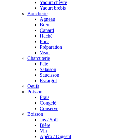
Yaourt chèvre
Yaourt brebis
Boucherie
Agneau
Bœuf
Canard
Haché
Porc
Préparation
Veau
Charcuterie
Pâté
Salaison
Saucisson
Escargot
Oeufs
Poisson
Frais
Congelé
Conserve
Boisson
Jus / Soft
Bière
Vin
Apéro / Digestif