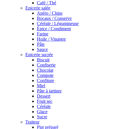
Café / Thé
Epicerie salée
Apéro / Chips
Bocaux / Conserve
Céréale / Légumineuse
Épice / Condiment
Farine
Huile / Vinaigre
Pâte
Sauce
Epicerie sucrée
Biscuit
Confiserie
Chocolat
Compote
Confiture
Miel
Pâte à tartiner
Dessert
Fruit sec
Céréale
Glace
Sucre
Traiteur
Plat préparé