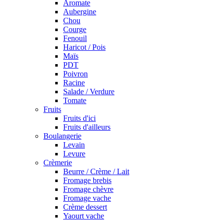
Aromate
Aubergine
Chou
Courge
Fenouil
Haricot / Pois
Maïs
PDT
Poivron
Racine
Salade / Verdure
Tomate
Fruits
Fruits d'ici
Fruits d'ailleurs
Boulangerie
Levain
Levure
Crèmerie
Beurre / Crème / Lait
Fromage brebis
Fromage chèvre
Fromage vache
Crème dessert
Yaourt vache