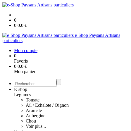
0
0
0.0
€
e-Shop Paysans Artisans
particuliers
Mon compte
0
Favoris
0
0.0
€
Mon panier
E-shop
Légumes
Tomate
Ail / Echalote / Oignon
Aromate
Aubergine
Chou
Voir plus...