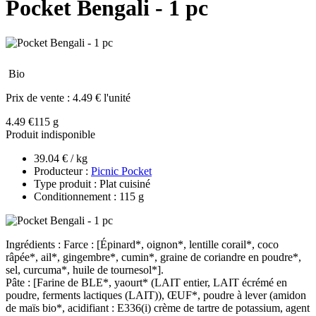
Pocket Bengali - 1 pc
Bio
Prix de vente :
4.49 € l'unité
4.49 €
115 g
Produit indisponible
39.04 € / kg
Producteur :
Picnic Pocket
Type produit : Plat cuisiné
Conditionnement : 115 g
Ingrédients : Farce : [Épinard*, oignon*, lentille corail*, coco
râpée*, ail*, gingembre*, cumin*, graine de coriandre en poudre*,
sel, curcuma*, huile de tournesol*].
Pâte : [Farine de BLE*, yaourt* (LAIT entier, LAIT écrémé en
poudre, ferments lactiques (LAIT)), ŒUF*, poudre à lever (amidon
de maïs bio*, acidifiant : E336(i) crème de tartre de potassium, agent