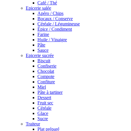
Café / Thé
Epicerie salée
Apéro / Chips
Bocaux / Conserve
Céréale / Légumineuse
Épice / Condiment
Farine
Huile / Vinaigre
Pâte
Sauce
Epicerie sucrée
Biscuit
Confiserie
Chocolat
Compote
Confiture
Miel
Pâte à tartiner
Dessert
Fruit sec
Céréale
Glace
Sucre
Traiteur
Plat préparé