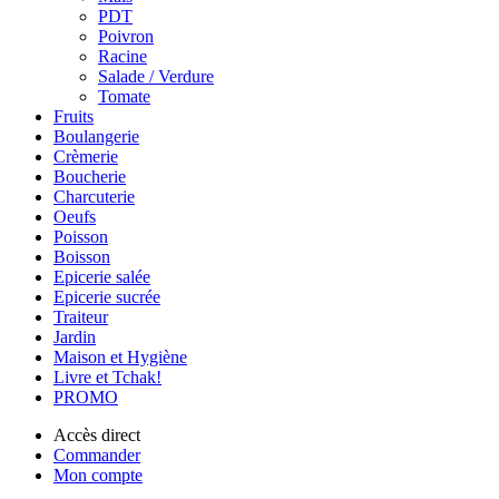
PDT
Poivron
Racine
Salade / Verdure
Tomate
Fruits
Boulangerie
Crèmerie
Boucherie
Charcuterie
Oeufs
Poisson
Boisson
Epicerie salée
Epicerie sucrée
Traiteur
Jardin
Maison et Hygiène
Livre et Tchak!
PROMO
Accès direct
Commander
Mon compte