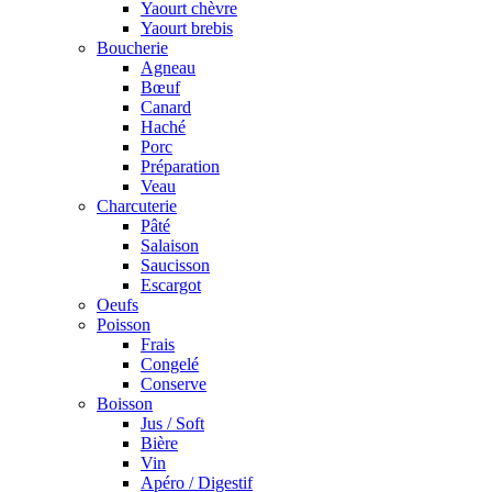
Yaourt chèvre
Yaourt brebis
Boucherie
Agneau
Bœuf
Canard
Haché
Porc
Préparation
Veau
Charcuterie
Pâté
Salaison
Saucisson
Escargot
Oeufs
Poisson
Frais
Congelé
Conserve
Boisson
Jus / Soft
Bière
Vin
Apéro / Digestif