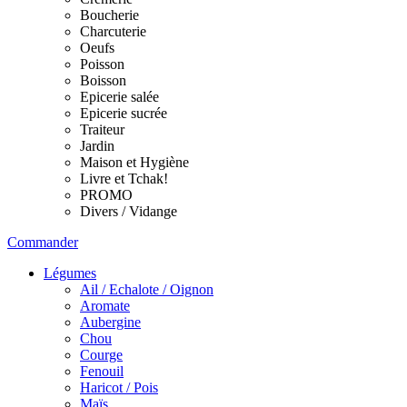
Boucherie
Charcuterie
Oeufs
Poisson
Boisson
Epicerie salée
Epicerie sucrée
Traiteur
Jardin
Maison et Hygiène
Livre et Tchak!
PROMO
Divers / Vidange
Commander
Légumes
Ail / Echalote / Oignon
Aromate
Aubergine
Chou
Courge
Fenouil
Haricot / Pois
Maïs