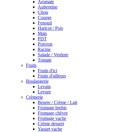
Aromate
Aubergine
Chou
Courge
Fenouil
Haricot / Pois
Maïs
PDT
Poivron
Racine
Salade / Verdure
Tomate
Fruits
Fruits d'ici
Fruits d'ailleurs
Boulangerie
Levain
Levure
Crèmerie
Beurre / Crème / Lait
Fromage brebis
Fromage chèvre
Fromage vache
Crème dessert
Yaourt vache