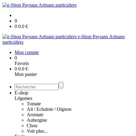
0
0
0.0
€
e-Shop Paysans Artisans
particuliers
Mon compte
0
Favoris
0
0.0
€
Mon panier
E-shop
Légumes
Tomate
Ail / Echalote / Oignon
Aromate
Aubergine
Chou
Voir plus...