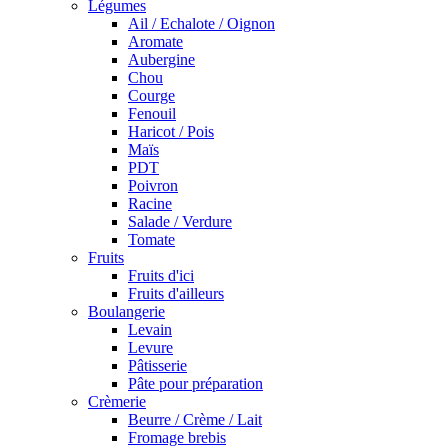
Légumes
Ail / Echalote / Oignon
Aromate
Aubergine
Chou
Courge
Fenouil
Haricot / Pois
Maïs
PDT
Poivron
Racine
Salade / Verdure
Tomate
Fruits
Fruits d'ici
Fruits d'ailleurs
Boulangerie
Levain
Levure
Pâtisserie
Pâte pour préparation
Crèmerie
Beurre / Crème / Lait
Fromage brebis