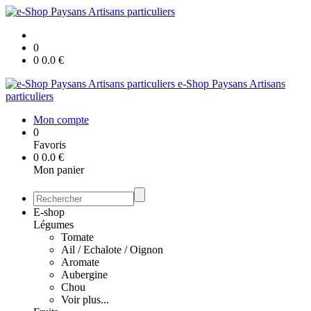
0
0
0.0
€
e-Shop Paysans Artisans
particuliers
Mon compte
0
Favoris
0
0.0
€
Mon panier
E-shop
Légumes
Tomate
Ail / Echalote / Oignon
Aromate
Aubergine
Chou
Voir plus...