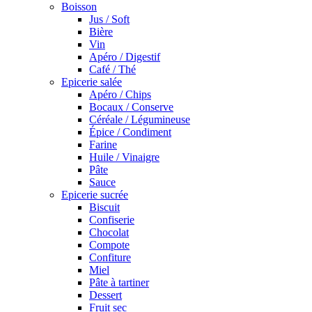
Boisson
Jus / Soft
Bière
Vin
Apéro / Digestif
Café / Thé
Epicerie salée
Apéro / Chips
Bocaux / Conserve
Céréale / Légumineuse
Épice / Condiment
Farine
Huile / Vinaigre
Pâte
Sauce
Epicerie sucrée
Biscuit
Confiserie
Chocolat
Compote
Confiture
Miel
Pâte à tartiner
Dessert
Fruit sec