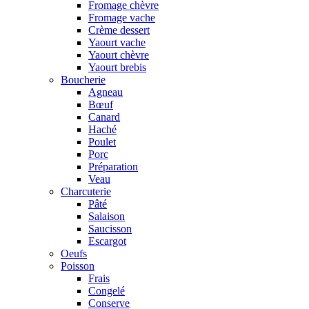
Fromage chèvre
Fromage vache
Crème dessert
Yaourt vache
Yaourt chèvre
Yaourt brebis
Boucherie
Agneau
Bœuf
Canard
Haché
Poulet
Porc
Préparation
Veau
Charcuterie
Pâté
Salaison
Saucisson
Escargot
Oeufs
Poisson
Frais
Congelé
Conserve