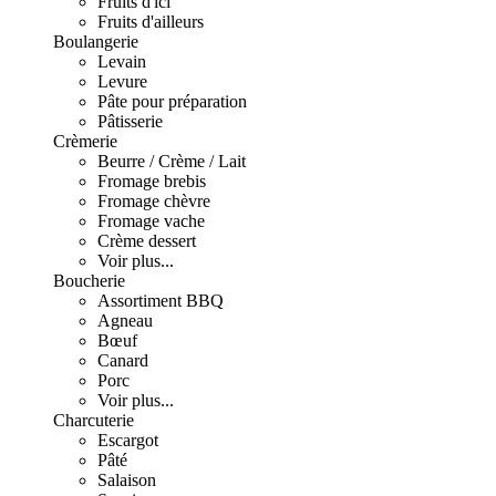
Fruits d'ici
Fruits d'ailleurs
Boulangerie
Levain
Levure
Pâte pour préparation
Pâtisserie
Crèmerie
Beurre / Crème / Lait
Fromage brebis
Fromage chèvre
Fromage vache
Crème dessert
Voir plus...
Boucherie
Assortiment BBQ
Agneau
Bœuf
Canard
Porc
Voir plus...
Charcuterie
Escargot
Pâté
Salaison