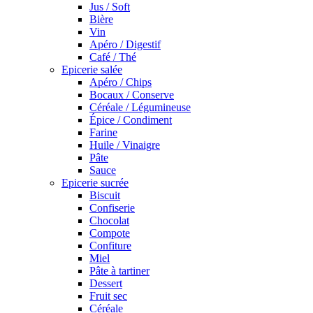
Jus / Soft
Bière
Vin
Apéro / Digestif
Café / Thé
Epicerie salée
Apéro / Chips
Bocaux / Conserve
Céréale / Légumineuse
Épice / Condiment
Farine
Huile / Vinaigre
Pâte
Sauce
Epicerie sucrée
Biscuit
Confiserie
Chocolat
Compote
Confiture
Miel
Pâte à tartiner
Dessert
Fruit sec
Céréale