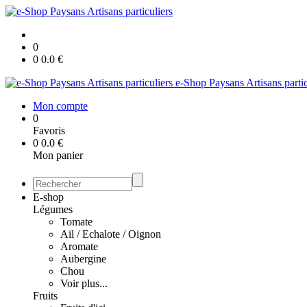
0
0
0.0
€
e-Shop Paysans Artisans partic
Mon compte
0
Favoris
0
0.0
€
Mon panier
E-shop
Légumes
Tomate
Ail / Echalote / Oignon
Aromate
Aubergine
Chou
Voir plus...
Fruits