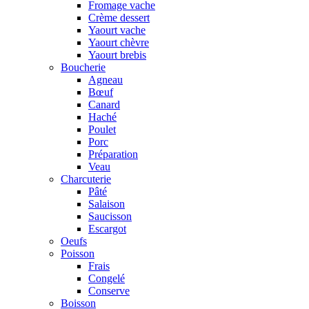
Fromage vache
Crème dessert
Yaourt vache
Yaourt chèvre
Yaourt brebis
Boucherie
Agneau
Bœuf
Canard
Haché
Poulet
Porc
Préparation
Veau
Charcuterie
Pâté
Salaison
Saucisson
Escargot
Oeufs
Poisson
Frais
Congelé
Conserve
Boisson