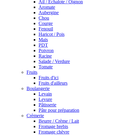
Ail / Echalote / Oignon
Aromate
Aubergine
Chou
Courge
Fenouil
Haricot / Pois
Maïs
PDT
Poivron
Racine
Salade / Verdure
Tomate
Fruits
Fruits d'ici
Fruits d'ailleurs
Boulangerie
Levain
Levure
Pâtisserie
Pâte pour préparation
Crèmerie
Beurre / Crème / Lait
Fromage brebis
Fromage chèvre