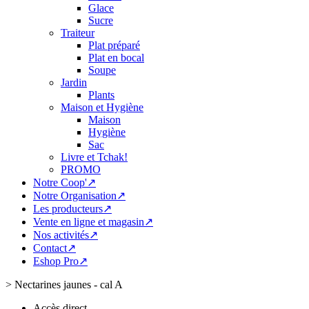
Glace
Sucre
Traiteur
Plat préparé
Plat en bocal
Soupe
Jardin
Plants
Maison et Hygiène
Maison
Hygiène
Sac
Livre et Tchak!
PROMO
Notre Coop'↗
Notre Organisation↗
Les producteurs↗
Vente en ligne et magasin↗
Nos activités↗
Contact↗
Eshop Pro↗
>
Nectarines jaunes - cal A
Accès direct