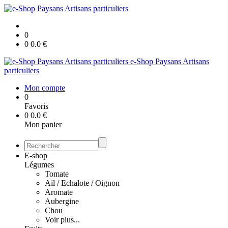
0
0
0.0
€
e-Shop Paysans Artisans
particuliers
Mon compte
0
Favoris
0
0.0
€
Mon panier
E-shop
Légumes
Tomate
Ail / Echalote / Oignon
Aromate
Aubergine
Chou
Voir plus...