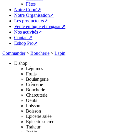
Fêtes
Notre Coop'↗
Notre Organisation↗
Les producteurs↗
Vente en ligne et magasin↗
Nos activités↗
Contact↗
Eshop Pro↗
Commander
>
Boucherie
>
Lapin
E-shop
Légumes
Fruits
Boulangerie
Crèmerie
Boucherie
Charcuterie
Oeufs
Poisson
Boisson
Epicerie salée
Epicerie sucrée
Traiteur