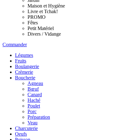
Jardin
Maison et Hygiène
Livre et Tchak!
PROMO
Fêtes
Petit Matériel
Divers / Vidange
Commander
Légumes
Fruits
Boulangerie
Crèmerie
Boucherie
Agneau
Bœuf
Canard
Haché
Poulet
Porc
Préparation
Veau
Charcuterie
Oeufs
Poisson