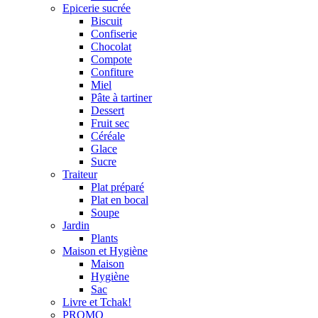
Epicerie sucrée
Biscuit
Confiserie
Chocolat
Compote
Confiture
Miel
Pâte à tartiner
Dessert
Fruit sec
Céréale
Glace
Sucre
Traiteur
Plat préparé
Plat en bocal
Soupe
Jardin
Plants
Maison et Hygiène
Maison
Hygiène
Sac
Livre et Tchak!
PROMO