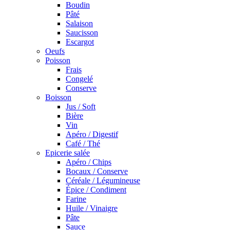
Boudin
Pâté
Salaison
Saucisson
Escargot
Oeufs
Poisson
Frais
Congelé
Conserve
Boisson
Jus / Soft
Bière
Vin
Apéro / Digestif
Café / Thé
Epicerie salée
Apéro / Chips
Bocaux / Conserve
Céréale / Légumineuse
Épice / Condiment
Farine
Huile / Vinaigre
Pâte
Sauce