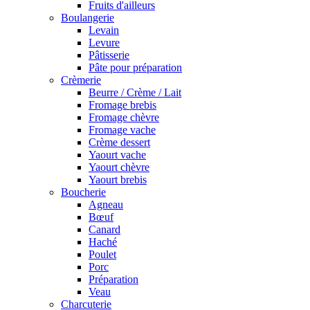
Fruits d'ailleurs
Boulangerie
Levain
Levure
Pâtisserie
Pâte pour préparation
Crèmerie
Beurre / Crème / Lait
Fromage brebis
Fromage chèvre
Fromage vache
Crème dessert
Yaourt vache
Yaourt chèvre
Yaourt brebis
Boucherie
Agneau
Bœuf
Canard
Haché
Poulet
Porc
Préparation
Veau
Charcuterie