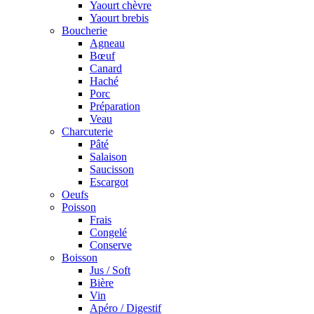
Yaourt chèvre
Yaourt brebis
Boucherie
Agneau
Bœuf
Canard
Haché
Porc
Préparation
Veau
Charcuterie
Pâté
Salaison
Saucisson
Escargot
Oeufs
Poisson
Frais
Congelé
Conserve
Boisson
Jus / Soft
Bière
Vin
Apéro / Digestif