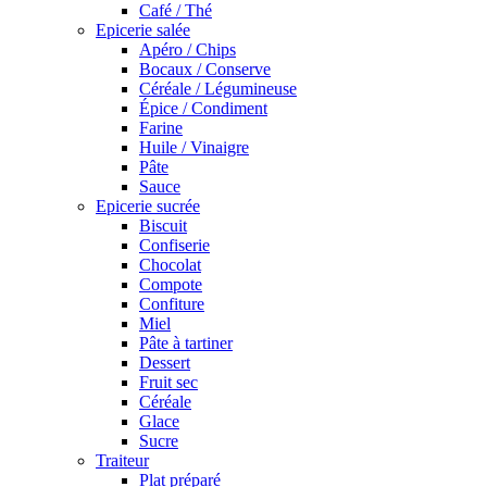
Café / Thé
Epicerie salée
Apéro / Chips
Bocaux / Conserve
Céréale / Légumineuse
Épice / Condiment
Farine
Huile / Vinaigre
Pâte
Sauce
Epicerie sucrée
Biscuit
Confiserie
Chocolat
Compote
Confiture
Miel
Pâte à tartiner
Dessert
Fruit sec
Céréale
Glace
Sucre
Traiteur
Plat préparé