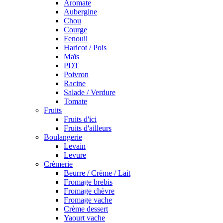
Aromate
Aubergine
Chou
Courge
Fenouil
Haricot / Pois
Maïs
PDT
Poivron
Racine
Salade / Verdure
Tomate
Fruits
Fruits d'ici
Fruits d'ailleurs
Boulangerie
Levain
Levure
Crèmerie
Beurre / Crème / Lait
Fromage brebis
Fromage chèvre
Fromage vache
Crème dessert
Yaourt vache