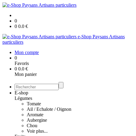
0
0
0.0
€
e-Shop Paysans Artisans
particuliers
Mon compte
0
Favoris
0
0.0
€
Mon panier
E-shop
Légumes
Tomate
Ail / Echalote / Oignon
Aromate
Aubergine
Chou
Voir plus...