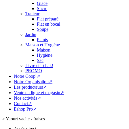
Glace
Sucre
Traiteur
Plat préparé
Plat en bocal
Soupe
Jardin
Plants
Maison et Hygiène
Maison
Hygiène
Sac
Livre et Tchak!
PROMO
Notre Coop'↗
Notre Organisation↗
Les producteurs↗
Vente en ligne et magasin↗
Nos activités↗
Contact↗
Eshop Pro↗
>
Yaourt vache - fraises
Accès direct