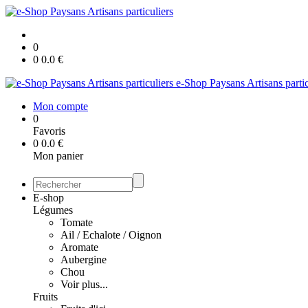
0
0
0.0
€
e-Shop Paysans Artisans partic
Mon compte
0
Favoris
0
0.0
€
Mon panier
E-shop
Légumes
Tomate
Ail / Echalote / Oignon
Aromate
Aubergine
Chou
Voir plus...
Fruits