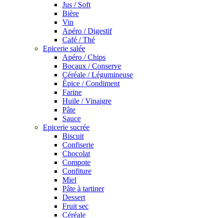
Jus / Soft
Bière
Vin
Apéro / Digestif
Café / Thé
Epicerie salée
Apéro / Chips
Bocaux / Conserve
Céréale / Légumineuse
Épice / Condiment
Farine
Huile / Vinaigre
Pâte
Sauce
Epicerie sucrée
Biscuit
Confiserie
Chocolat
Compote
Confiture
Miel
Pâte à tartiner
Dessert
Fruit sec
Céréale