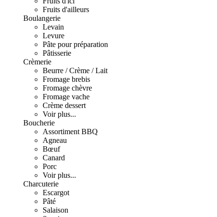
Fruits d'ici
Fruits d'ailleurs
Boulangerie
Levain
Levure
Pâte pour préparation
Pâtisserie
Crèmerie
Beurre / Crème / Lait
Fromage brebis
Fromage chèvre
Fromage vache
Crème dessert
Voir plus...
Boucherie
Assortiment BBQ
Agneau
Bœuf
Canard
Porc
Voir plus...
Charcuterie
Escargot
Pâté
Salaison