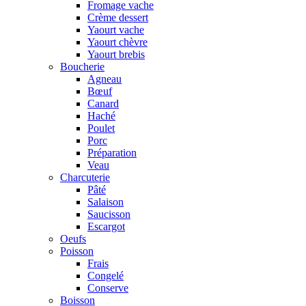
Fromage vache
Crème dessert
Yaourt vache
Yaourt chèvre
Yaourt brebis
Boucherie
Agneau
Bœuf
Canard
Haché
Poulet
Porc
Préparation
Veau
Charcuterie
Pâté
Salaison
Saucisson
Escargot
Oeufs
Poisson
Frais
Congelé
Conserve
Boisson