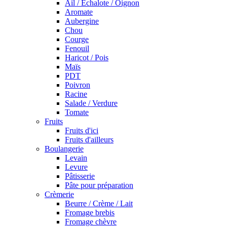
Ail / Echalote / Oignon
Aromate
Aubergine
Chou
Courge
Fenouil
Haricot / Pois
Maïs
PDT
Poivron
Racine
Salade / Verdure
Tomate
Fruits
Fruits d'ici
Fruits d'ailleurs
Boulangerie
Levain
Levure
Pâtisserie
Pâte pour préparation
Crèmerie
Beurre / Crème / Lait
Fromage brebis
Fromage chèvre