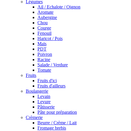
Légumes
Ail / Echalote / Oignon
Aromate
Aubergine
Chou
Courge
Fenouil
Haricot / Pois
Maïs
PDT
Poivron
Racine
Salade / Verdure
Tomate
Fruits
Fruits d'ici
Fruits d'ailleurs
Boulangerie
Levain
Levure
Pâtisserie
Pâte pour préparation
Crèmerie
Beurre / Crème / Lait
Fromage brebis