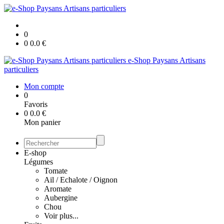
0
0
0.0
€
e-Shop Paysans Artisans
particuliers
Mon compte
0
Favoris
0
0.0
€
Mon panier
E-shop
Légumes
Tomate
Ail / Echalote / Oignon
Aromate
Aubergine
Chou
Voir plus...