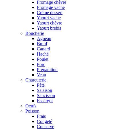
Fromage chèvre
Fromage vache
Crème dessert
Yaourt vache
Yaourt chèvre
Yaourt brebis
Boucherie
Agneau
Bœuf
Canard
Haché
Poulet
Porc
Préparation
Veau
Charcuterie
Pâté
Salaison
Saucisson
Escargot
Oeufs
Poisson
Frais
Congelé
Conserve