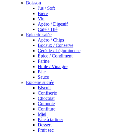
Boisson
Jus / Soft
Bière
Vin
Apéro / Digestif
Café / Thé
Epicerie salée
Apéro / Chips
Bocaux / Conserve
Céréale / Légumineuse
Épice / Condiment
Farine
Huile / Vinaigre
Pâte
Sauce
Epicerie sucrée
Biscuit
Confiserie
Chocolat
Compote
Confiture
Miel
Pâte à tartiner
Dessert
Fruit sec