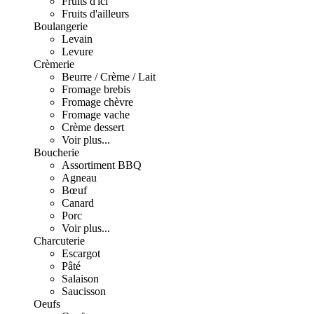
Fruits d'ici
Fruits d'ailleurs
Boulangerie
Levain
Levure
Crèmerie
Beurre / Crème / Lait
Fromage brebis
Fromage chèvre
Fromage vache
Crème dessert
Voir plus...
Boucherie
Assortiment BBQ
Agneau
Bœuf
Canard
Porc
Voir plus...
Charcuterie
Escargot
Pâté
Salaison
Saucisson
Oeufs