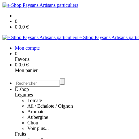
0
0
0.0
€
e-Shop Paysans Artisans partic
Mon compte
0
Favoris
0
0.0
€
Mon panier
E-shop
Légumes
Tomate
Ail / Echalote / Oignon
Aromate
Aubergine
Chou
Voir plus...
Fruits