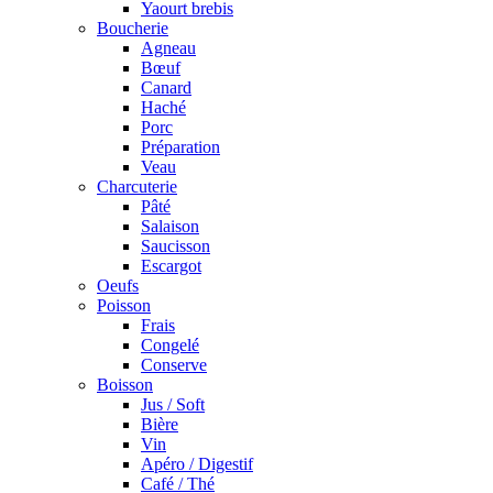
Yaourt brebis
Boucherie
Agneau
Bœuf
Canard
Haché
Porc
Préparation
Veau
Charcuterie
Pâté
Salaison
Saucisson
Escargot
Oeufs
Poisson
Frais
Congelé
Conserve
Boisson
Jus / Soft
Bière
Vin
Apéro / Digestif
Café / Thé