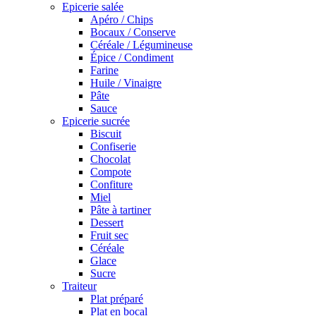
Epicerie salée
Apéro / Chips
Bocaux / Conserve
Céréale / Légumineuse
Épice / Condiment
Farine
Huile / Vinaigre
Pâte
Sauce
Epicerie sucrée
Biscuit
Confiserie
Chocolat
Compote
Confiture
Miel
Pâte à tartiner
Dessert
Fruit sec
Céréale
Glace
Sucre
Traiteur
Plat préparé
Plat en bocal