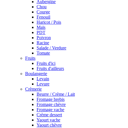
Aubergine
Chou
Courge
Fenouil
Haricot / Pois
Maïs
PDT
Poivron
Racine
Salade / Verdure
Tomate
Fruits
Fruits d'ici
Fruits d'ailleurs
Boulangerie
Levain
Levure
Crèmerie
Beurre / Crème / Lait
Fromage brebis
Fromage chèvre
Fromage vache
Crème dessert
Yaourt vache
Yaourt chèvre