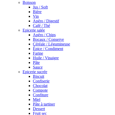
Boisson
Jus / Soft
Bière
Vin
Apéro / Digestif
Café / Thé
Epicerie salée
Apéro / Chips
Bocaux / Conserve
Céréale / Légumineuse
Épice / Condiment
Farine
Huile / Vinaigre
Pâte
Sauce
Epicerie sucrée
Biscuit
Confiserie
Chocolat
Compote
Confiture
Miel
Pâte à tartiner
Dessert
Fruit sec