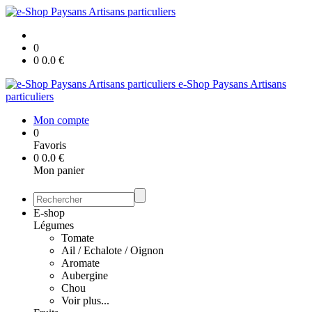
0
0
0.0
€
e-Shop Paysans Artisans
particuliers
Mon compte
0
Favoris
0
0.0
€
Mon panier
E-shop
Légumes
Tomate
Ail / Echalote / Oignon
Aromate
Aubergine
Chou
Voir plus...