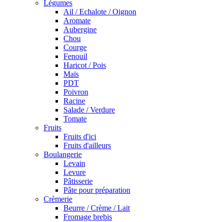
Légumes
Ail / Echalote / Oignon
Aromate
Aubergine
Chou
Courge
Fenouil
Haricot / Pois
Maïs
PDT
Poivron
Racine
Salade / Verdure
Tomate
Fruits
Fruits d'ici
Fruits d'ailleurs
Boulangerie
Levain
Levure
Pâtisserie
Pâte pour préparation
Crèmerie
Beurre / Crème / Lait
Fromage brebis