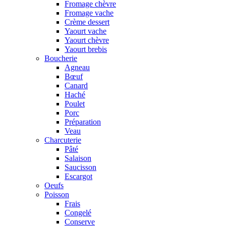
Fromage chèvre
Fromage vache
Crème dessert
Yaourt vache
Yaourt chèvre
Yaourt brebis
Boucherie
Agneau
Bœuf
Canard
Haché
Poulet
Porc
Préparation
Veau
Charcuterie
Pâté
Salaison
Saucisson
Escargot
Oeufs
Poisson
Frais
Congelé
Conserve