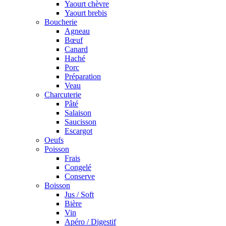
Yaourt chèvre
Yaourt brebis
Boucherie
Agneau
Bœuf
Canard
Haché
Porc
Préparation
Veau
Charcuterie
Pâté
Salaison
Saucisson
Escargot
Oeufs
Poisson
Frais
Congelé
Conserve
Boisson
Jus / Soft
Bière
Vin
Apéro / Digestif