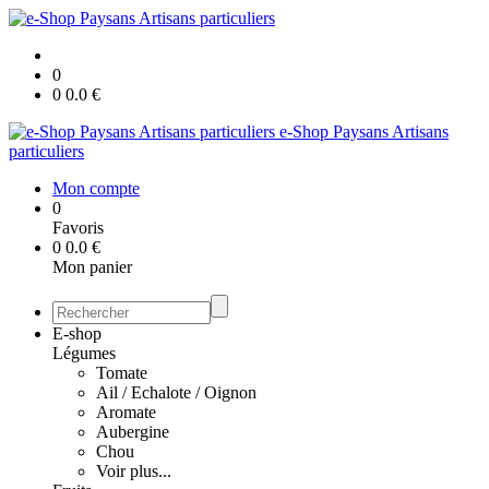
0
0
0.0
€
e-Shop Paysans Artisans
particuliers
Mon compte
0
Favoris
0
0.0
€
Mon panier
E-shop
Légumes
Tomate
Ail / Echalote / Oignon
Aromate
Aubergine
Chou
Voir plus...