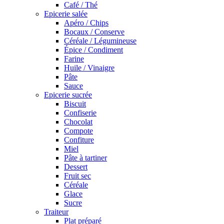
Café / Thé
Epicerie salée
Apéro / Chips
Bocaux / Conserve
Céréale / Légumineuse
Épice / Condiment
Farine
Huile / Vinaigre
Pâte
Sauce
Epicerie sucrée
Biscuit
Confiserie
Chocolat
Compote
Confiture
Miel
Pâte à tartiner
Dessert
Fruit sec
Céréale
Glace
Sucre
Traiteur
Plat préparé