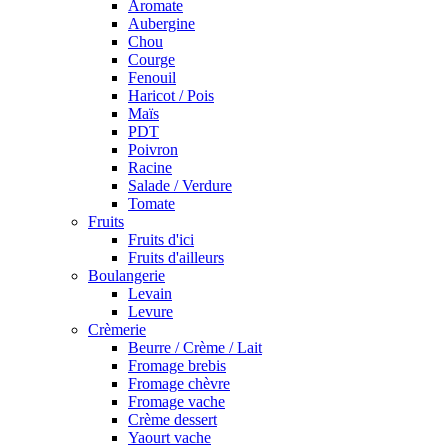
Aromate
Aubergine
Chou
Courge
Fenouil
Haricot / Pois
Maïs
PDT
Poivron
Racine
Salade / Verdure
Tomate
Fruits
Fruits d'ici
Fruits d'ailleurs
Boulangerie
Levain
Levure
Crèmerie
Beurre / Crème / Lait
Fromage brebis
Fromage chèvre
Fromage vache
Crème dessert
Yaourt vache