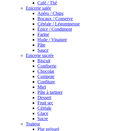
Café / Thé
Epicerie salée
Apéro / Chips
Bocaux / Conserve
Céréale / Légumineuse
Épice / Condiment
Farine
Huile / Vinaigre
Pâte
Sauce
Epicerie sucrée
Biscuit
Confiserie
Chocolat
Compote
Confiture
Miel
Pâte à tartiner
Dessert
Fruit sec
Céréale
Glace
Sucre
Traiteur
Plat préparé