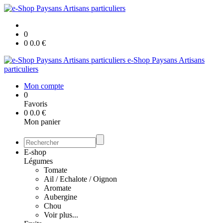
0
0
0.0
€
e-Shop Paysans Artisans
particuliers
Mon compte
0
Favoris
0
0.0
€
Mon panier
E-shop
Légumes
Tomate
Ail / Echalote / Oignon
Aromate
Aubergine
Chou
Voir plus...