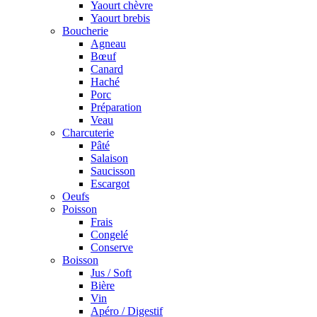
Yaourt chèvre
Yaourt brebis
Boucherie
Agneau
Bœuf
Canard
Haché
Porc
Préparation
Veau
Charcuterie
Pâté
Salaison
Saucisson
Escargot
Oeufs
Poisson
Frais
Congelé
Conserve
Boisson
Jus / Soft
Bière
Vin
Apéro / Digestif