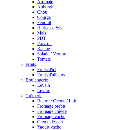
Aromate
Aubergine
Chou
Courge
Fenouil
Haricot / Pois
Maïs
PDT
Poivron
Racine
Salade / Verdure
Tomate
Fruits
Fruits d'ici
Fruits d'ailleurs
Boulangerie
Levain
Levure
Crèmerie
Beurre / Crème / Lait
Fromage brebis
Fromage chèvre
Fromage vache
Crème dessert
Yaourt vache