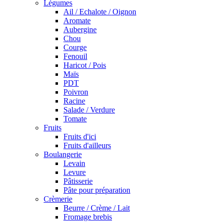
Légumes
Ail / Echalote / Oignon
Aromate
Aubergine
Chou
Courge
Fenouil
Haricot / Pois
Maïs
PDT
Poivron
Racine
Salade / Verdure
Tomate
Fruits
Fruits d'ici
Fruits d'ailleurs
Boulangerie
Levain
Levure
Pâtisserie
Pâte pour préparation
Crèmerie
Beurre / Crème / Lait
Fromage brebis