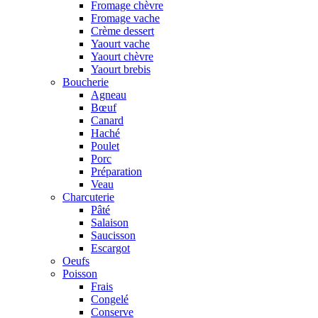
Fromage chèvre
Fromage vache
Crème dessert
Yaourt vache
Yaourt chèvre
Yaourt brebis
Boucherie
Agneau
Bœuf
Canard
Haché
Poulet
Porc
Préparation
Veau
Charcuterie
Pâté
Salaison
Saucisson
Escargot
Oeufs
Poisson
Frais
Congelé
Conserve