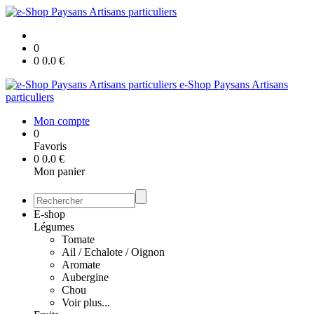
0
0
0.0
€
e-Shop Paysans Artisans
particuliers
Mon compte
0
Favoris
0
0.0
€
Mon panier
E-shop
Légumes
Tomate
Ail / Echalote / Oignon
Aromate
Aubergine
Chou
Voir plus...