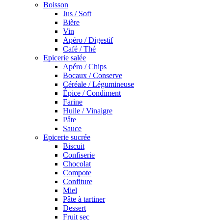
Boisson
Jus / Soft
Bière
Vin
Apéro / Digestif
Café / Thé
Epicerie salée
Apéro / Chips
Bocaux / Conserve
Céréale / Légumineuse
Épice / Condiment
Farine
Huile / Vinaigre
Pâte
Sauce
Epicerie sucrée
Biscuit
Confiserie
Chocolat
Compote
Confiture
Miel
Pâte à tartiner
Dessert
Fruit sec