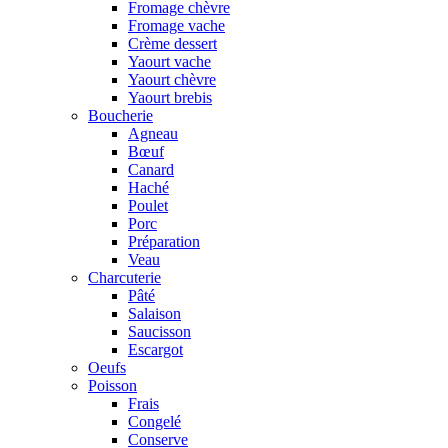
Fromage chèvre
Fromage vache
Crème dessert
Yaourt vache
Yaourt chèvre
Yaourt brebis
Boucherie
Agneau
Bœuf
Canard
Haché
Poulet
Porc
Préparation
Veau
Charcuterie
Pâté
Salaison
Saucisson
Escargot
Oeufs
Poisson
Frais
Congelé
Conserve