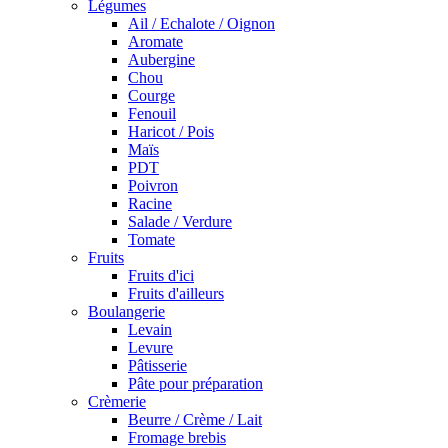
Légumes
Ail / Echalote / Oignon
Aromate
Aubergine
Chou
Courge
Fenouil
Haricot / Pois
Maïs
PDT
Poivron
Racine
Salade / Verdure
Tomate
Fruits
Fruits d'ici
Fruits d'ailleurs
Boulangerie
Levain
Levure
Pâtisserie
Pâte pour préparation
Crèmerie
Beurre / Crème / Lait
Fromage brebis