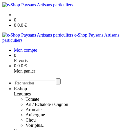
0
0
0.0
€
e-Shop Paysans Artisans
particuliers
Mon compte
0
Favoris
0
0.0
€
Mon panier
E-shop
Légumes
Tomate
Ail / Echalote / Oignon
Aromate
Aubergine
Chou
Voir plus...