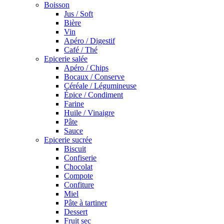
Boisson
Jus / Soft
Bière
Vin
Apéro / Digestif
Café / Thé
Epicerie salée
Apéro / Chips
Bocaux / Conserve
Céréale / Légumineuse
Épice / Condiment
Farine
Huile / Vinaigre
Pâte
Sauce
Epicerie sucrée
Biscuit
Confiserie
Chocolat
Compote
Confiture
Miel
Pâte à tartiner
Dessert
Fruit sec