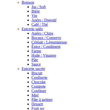
Boisson
Jus / Soft
Bière
Vin
Apéro / Digestif
Café / Thé
Epicerie salée
Apéro / Chips
Bocaux / Conserve
Céréale / Légumineuse
Épice / Condiment
Farine
Huile / Vinaigre
Pâte
Sauce
Epicerie sucrée
Biscuit
Confiserie
Chocolat
Compote
Confiture
Miel
Pâte à tartiner
Dessert
Fruit sec