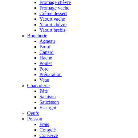
Fromage chèvre
Fromage vache
Crème dessert
Yaourt vache
Yaourt chèvre
Yaourt brebis
Boucherie
Agneau
Bœuf
Canard
Haché
Poulet
Porc
Préparation
Veau
Charcuterie
Pâté
Salaison
Saucisson
Escargot
Oeufs
Poisson
Frais
Congelé
Conserve