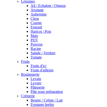
Légumes
Ail / Echalote / Oignon
Aromate
Aubergine
Chou
Courge
Fenouil
Haricot / Pois
Maïs
PDT
Poivron
Racine
Salade / Verdure
Tomate
Fruits
Fruits d'ici
Fruits d'ailleurs
Boulangerie
Levain
Levure
Pâtisserie
Pâte pour préparation
Crèmerie
Beurre / Crème / Lait
Fromage brebis