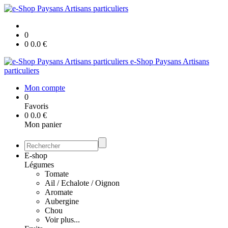
0
0
0.0
€
e-Shop Paysans Artisans
particuliers
Mon compte
0
Favoris
0
0.0
€
Mon panier
E-shop
Légumes
Tomate
Ail / Echalote / Oignon
Aromate
Aubergine
Chou
Voir plus...