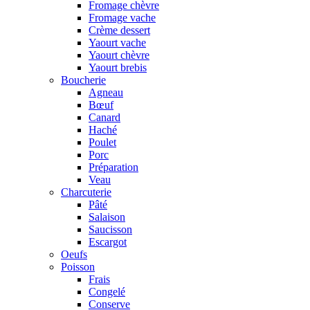
Fromage chèvre
Fromage vache
Crème dessert
Yaourt vache
Yaourt chèvre
Yaourt brebis
Boucherie
Agneau
Bœuf
Canard
Haché
Poulet
Porc
Préparation
Veau
Charcuterie
Pâté
Salaison
Saucisson
Escargot
Oeufs
Poisson
Frais
Congelé
Conserve