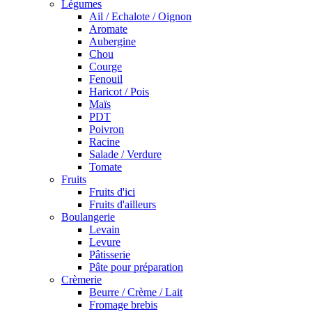
Légumes
Ail / Echalote / Oignon
Aromate
Aubergine
Chou
Courge
Fenouil
Haricot / Pois
Maïs
PDT
Poivron
Racine
Salade / Verdure
Tomate
Fruits
Fruits d'ici
Fruits d'ailleurs
Boulangerie
Levain
Levure
Pâtisserie
Pâte pour préparation
Crèmerie
Beurre / Crème / Lait
Fromage brebis