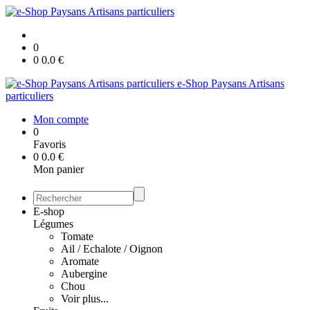
0
0
0.0
€
e-Shop Paysans Artisans
particuliers
Mon compte
0
Favoris
0
0.0
€
Mon panier
E-shop
Légumes
Tomate
Ail / Echalote / Oignon
Aromate
Aubergine
Chou
Voir plus...