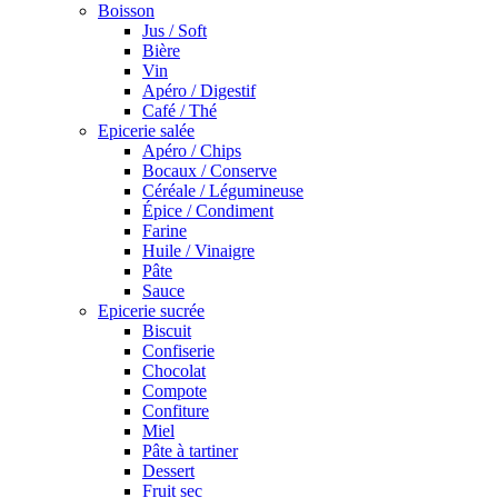
Boisson
Jus / Soft
Bière
Vin
Apéro / Digestif
Café / Thé
Epicerie salée
Apéro / Chips
Bocaux / Conserve
Céréale / Légumineuse
Épice / Condiment
Farine
Huile / Vinaigre
Pâte
Sauce
Epicerie sucrée
Biscuit
Confiserie
Chocolat
Compote
Confiture
Miel
Pâte à tartiner
Dessert
Fruit sec