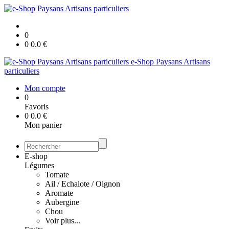
0
0
0.0
€
e-Shop Paysans Artisans
particuliers
Mon compte
0
Favoris
0
0.0
€
Mon panier
E-shop
Légumes
Tomate
Ail / Echalote / Oignon
Aromate
Aubergine
Chou
Voir plus...