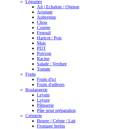
Légumes
Ail / Echalote / Oignon
Aromate
Aubergine
Chou
Courge
Fenouil
Haricot / Pois
Maïs
PDT
Poivron
Racine
Salade / Verdure
Tomate
Fruits
Fruits d'ici
Fruits d'ailleurs
Boulangerie
Levain
Levure
Pâtisserie
Pâte pour préparation
Crèmerie
Beurre / Crème / Lait
Fromage brebis