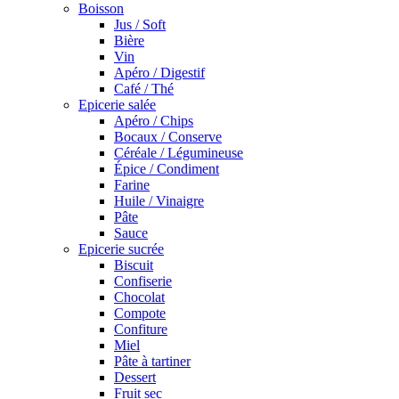
Boisson
Jus / Soft
Bière
Vin
Apéro / Digestif
Café / Thé
Epicerie salée
Apéro / Chips
Bocaux / Conserve
Céréale / Légumineuse
Épice / Condiment
Farine
Huile / Vinaigre
Pâte
Sauce
Epicerie sucrée
Biscuit
Confiserie
Chocolat
Compote
Confiture
Miel
Pâte à tartiner
Dessert
Fruit sec