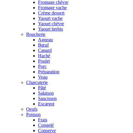
Fromage chèvre
Fromage vache
Crème dessert
Yaourt vache
Yaourt chèvre
Yaourt brebis
Boucherie
Agneau
Bœuf
Canard
Haché
Poulet
Porc
Préparation
Veau
Charcuterie
Pâté
Salaison
Saucisson
Escargot
Oeufs
Poisson
Frais
Congelé
Conserve