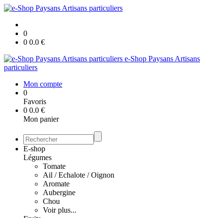
0
0
0.0
€
e-Shop Paysans Artisans
particuliers
Mon compte
0
Favoris
0
0.0
€
Mon panier
E-shop
Légumes
Tomate
Ail / Echalote / Oignon
Aromate
Aubergine
Chou
Voir plus...