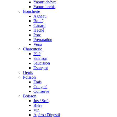
Yaourt chèvre
Yaourt brebis
Boucherie
Agneau
Bœuf
Canard
Haché
Porc
Préparation
Veau
Charcuterie
Pâté
Salaison
Saucisson
Escargot
Oeufs
Poisson
Frais
Congelé
Conserve
Boisson
Jus / Soft
Bière
Vin
Apéro / Digestif