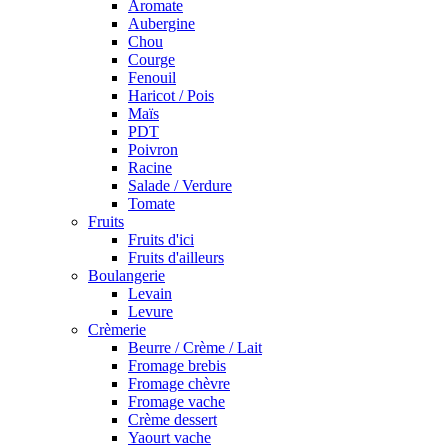
Aromate
Aubergine
Chou
Courge
Fenouil
Haricot / Pois
Maïs
PDT
Poivron
Racine
Salade / Verdure
Tomate
Fruits
Fruits d'ici
Fruits d'ailleurs
Boulangerie
Levain
Levure
Crèmerie
Beurre / Crème / Lait
Fromage brebis
Fromage chèvre
Fromage vache
Crème dessert
Yaourt vache