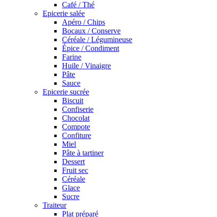
Café / Thé
Epicerie salée
Apéro / Chips
Bocaux / Conserve
Céréale / Légumineuse
Épice / Condiment
Farine
Huile / Vinaigre
Pâte
Sauce
Epicerie sucrée
Biscuit
Confiserie
Chocolat
Compote
Confiture
Miel
Pâte à tartiner
Dessert
Fruit sec
Céréale
Glace
Sucre
Traiteur
Plat préparé