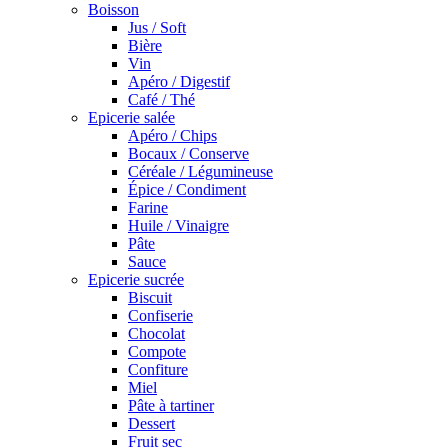
Boisson
Jus / Soft
Bière
Vin
Apéro / Digestif
Café / Thé
Epicerie salée
Apéro / Chips
Bocaux / Conserve
Céréale / Légumineuse
Épice / Condiment
Farine
Huile / Vinaigre
Pâte
Sauce
Epicerie sucrée
Biscuit
Confiserie
Chocolat
Compote
Confiture
Miel
Pâte à tartiner
Dessert
Fruit sec