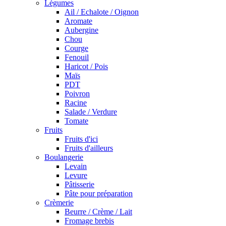
Légumes
Ail / Echalote / Oignon
Aromate
Aubergine
Chou
Courge
Fenouil
Haricot / Pois
Maïs
PDT
Poivron
Racine
Salade / Verdure
Tomate
Fruits
Fruits d'ici
Fruits d'ailleurs
Boulangerie
Levain
Levure
Pâtisserie
Pâte pour préparation
Crèmerie
Beurre / Crème / Lait
Fromage brebis