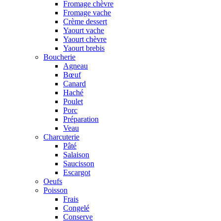
Fromage chèvre
Fromage vache
Crème dessert
Yaourt vache
Yaourt chèvre
Yaourt brebis
Boucherie
Agneau
Bœuf
Canard
Haché
Poulet
Porc
Préparation
Veau
Charcuterie
Pâté
Salaison
Saucisson
Escargot
Oeufs
Poisson
Frais
Congelé
Conserve