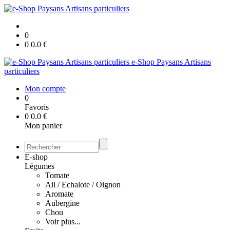
0
0
0.0
€
e-Shop Paysans Artisans
particuliers
Mon compte
0
Favoris
0
0.0
€
Mon panier
E-shop
Légumes
Tomate
Ail / Echalote / Oignon
Aromate
Aubergine
Chou
Voir plus...