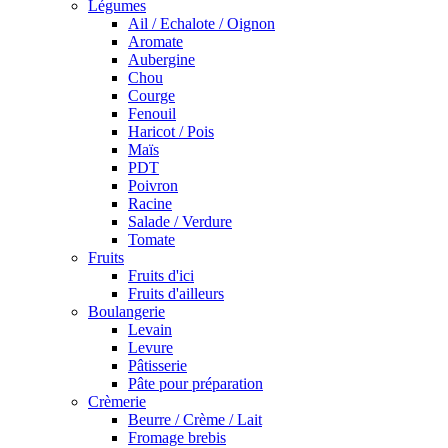
Légumes
Ail / Echalote / Oignon
Aromate
Aubergine
Chou
Courge
Fenouil
Haricot / Pois
Maïs
PDT
Poivron
Racine
Salade / Verdure
Tomate
Fruits
Fruits d'ici
Fruits d'ailleurs
Boulangerie
Levain
Levure
Pâtisserie
Pâte pour préparation
Crèmerie
Beurre / Crème / Lait
Fromage brebis