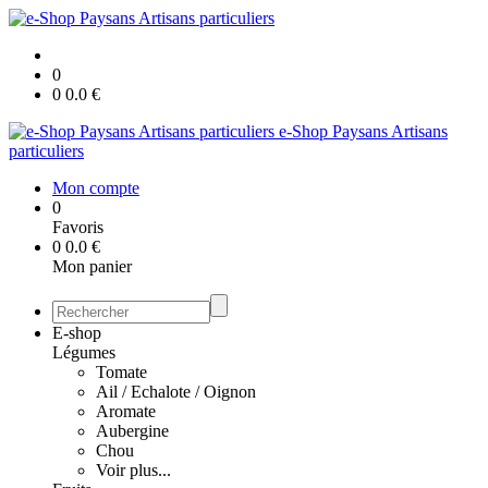
0
0
0.0
€
e-Shop Paysans Artisans
particuliers
Mon compte
0
Favoris
0
0.0
€
Mon panier
E-shop
Légumes
Tomate
Ail / Echalote / Oignon
Aromate
Aubergine
Chou
Voir plus...