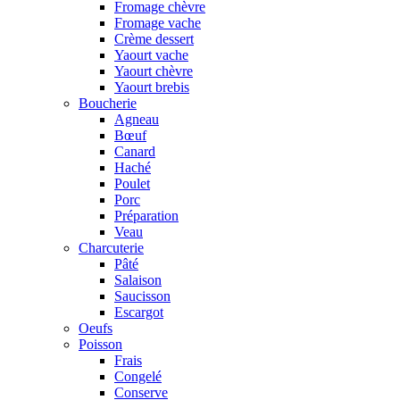
Fromage chèvre
Fromage vache
Crème dessert
Yaourt vache
Yaourt chèvre
Yaourt brebis
Boucherie
Agneau
Bœuf
Canard
Haché
Poulet
Porc
Préparation
Veau
Charcuterie
Pâté
Salaison
Saucisson
Escargot
Oeufs
Poisson
Frais
Congelé
Conserve