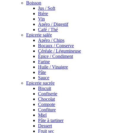
Boisson
Jus / Soft
Bière
Vin
Apéro / Digestif
Café / Thé
Epicerie salée
Apéro / Chips
Bocaux / Conserve
Céréale / Légumineuse
Épice / Condiment
Farine
Huile / Vinaigre
Pâte
Sauce
Epicerie sucrée
Biscuit
Confiserie
Chocolat
Compote
Confiture
Miel
Pâte à tartiner
Dessert
Fruit sec