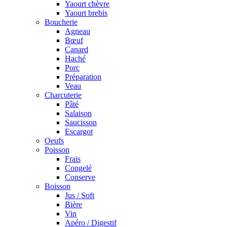
Yaourt chèvre
Yaourt brebis
Boucherie
Agneau
Bœuf
Canard
Haché
Porc
Préparation
Veau
Charcuterie
Pâté
Salaison
Saucisson
Escargot
Oeufs
Poisson
Frais
Congelé
Conserve
Boisson
Jus / Soft
Bière
Vin
Apéro / Digestif