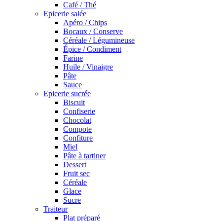
Café / Thé
Epicerie salée
Apéro / Chips
Bocaux / Conserve
Céréale / Légumineuse
Épice / Condiment
Farine
Huile / Vinaigre
Pâte
Sauce
Epicerie sucrée
Biscuit
Confiserie
Chocolat
Compote
Confiture
Miel
Pâte à tartiner
Dessert
Fruit sec
Céréale
Glace
Sucre
Traiteur
Plat préparé