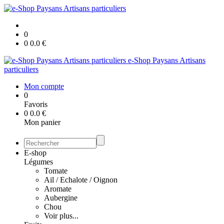
0
0
0.0
€
e-Shop Paysans Artisans
particuliers
Mon compte
0
Favoris
0
0.0
€
Mon panier
E-shop
Légumes
Tomate
Ail / Echalote / Oignon
Aromate
Aubergine
Chou
Voir plus...