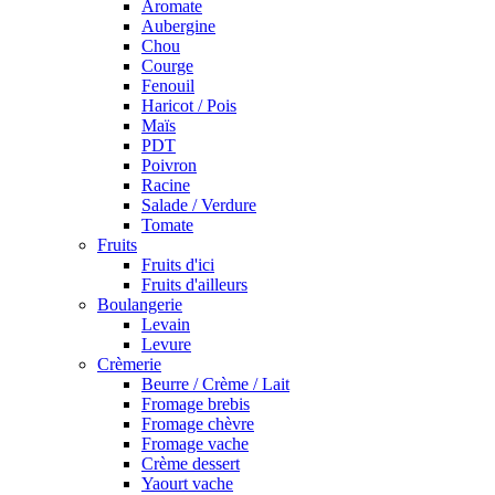
Aromate
Aubergine
Chou
Courge
Fenouil
Haricot / Pois
Maïs
PDT
Poivron
Racine
Salade / Verdure
Tomate
Fruits
Fruits d'ici
Fruits d'ailleurs
Boulangerie
Levain
Levure
Crèmerie
Beurre / Crème / Lait
Fromage brebis
Fromage chèvre
Fromage vache
Crème dessert
Yaourt vache