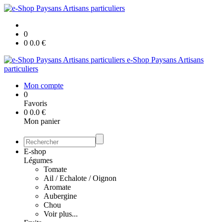
0
0
0.0
€
e-Shop Paysans Artisans
particuliers
Mon compte
0
Favoris
0
0.0
€
Mon panier
E-shop
Légumes
Tomate
Ail / Echalote / Oignon
Aromate
Aubergine
Chou
Voir plus...