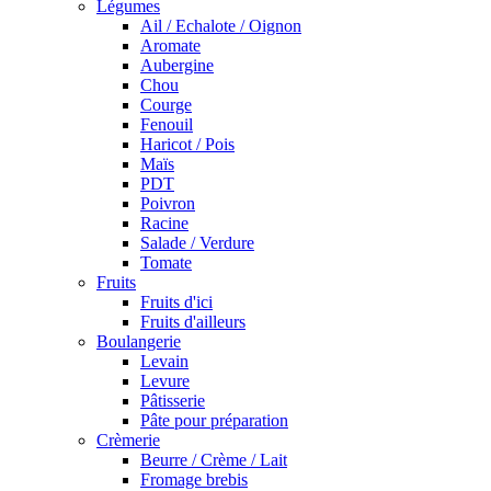
Légumes
Ail / Echalote / Oignon
Aromate
Aubergine
Chou
Courge
Fenouil
Haricot / Pois
Maïs
PDT
Poivron
Racine
Salade / Verdure
Tomate
Fruits
Fruits d'ici
Fruits d'ailleurs
Boulangerie
Levain
Levure
Pâtisserie
Pâte pour préparation
Crèmerie
Beurre / Crème / Lait
Fromage brebis