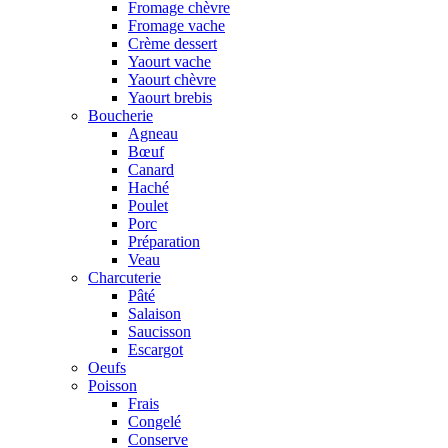
Fromage chèvre
Fromage vache
Crème dessert
Yaourt vache
Yaourt chèvre
Yaourt brebis
Boucherie
Agneau
Bœuf
Canard
Haché
Poulet
Porc
Préparation
Veau
Charcuterie
Pâté
Salaison
Saucisson
Escargot
Oeufs
Poisson
Frais
Congelé
Conserve