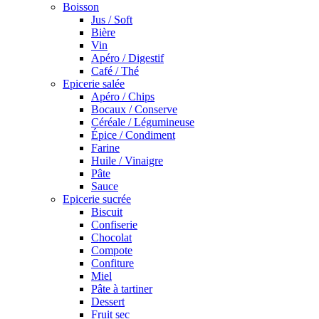
Boisson
Jus / Soft
Bière
Vin
Apéro / Digestif
Café / Thé
Epicerie salée
Apéro / Chips
Bocaux / Conserve
Céréale / Légumineuse
Épice / Condiment
Farine
Huile / Vinaigre
Pâte
Sauce
Epicerie sucrée
Biscuit
Confiserie
Chocolat
Compote
Confiture
Miel
Pâte à tartiner
Dessert
Fruit sec