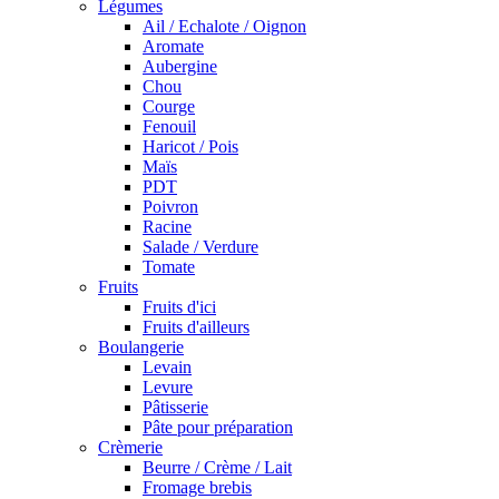
Légumes
Ail / Echalote / Oignon
Aromate
Aubergine
Chou
Courge
Fenouil
Haricot / Pois
Maïs
PDT
Poivron
Racine
Salade / Verdure
Tomate
Fruits
Fruits d'ici
Fruits d'ailleurs
Boulangerie
Levain
Levure
Pâtisserie
Pâte pour préparation
Crèmerie
Beurre / Crème / Lait
Fromage brebis