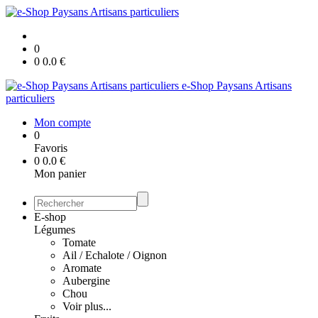
0
0
0.0
€
e-Shop Paysans Artisans
particuliers
Mon compte
0
Favoris
0
0.0
€
Mon panier
E-shop
Légumes
Tomate
Ail / Echalote / Oignon
Aromate
Aubergine
Chou
Voir plus...