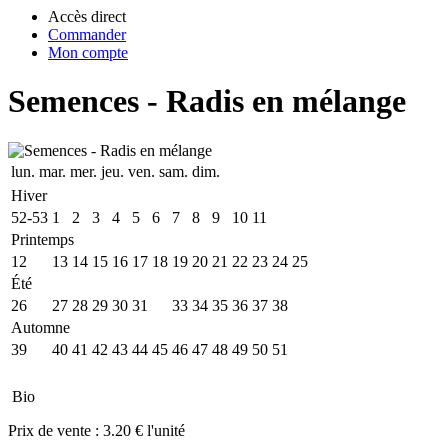
Accès direct
Commander
Mon compte
Semences - Radis en mélange
lun.
mar.
mer.
jeu.
ven.
sam.
dim.
Hiver
52-53
1
2
3
4
5
6
7
8
9
10
11
Printemps
12
13
14
15
16
17
18
19
20
21
22
23
24
25
Été
26
27
28
29
30
31
32
33
34
35
36
37
38
Automne
39
40
41
42
43
44
45
46
47
48
49
50
51
Bio
Prix de vente :
3.20 € l'unité