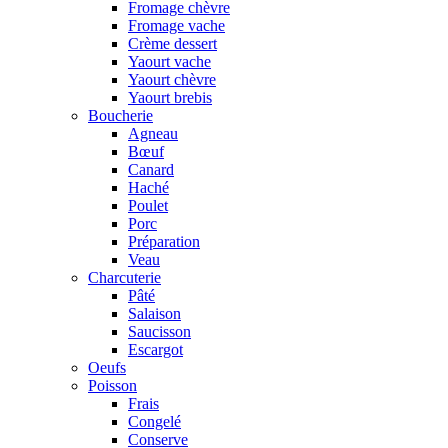
Fromage chèvre
Fromage vache
Crème dessert
Yaourt vache
Yaourt chèvre
Yaourt brebis
Boucherie
Agneau
Bœuf
Canard
Haché
Poulet
Porc
Préparation
Veau
Charcuterie
Pâté
Salaison
Saucisson
Escargot
Oeufs
Poisson
Frais
Congelé
Conserve