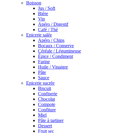
Boisson
Jus / Soft
Bière
Vin
Apéro / Digestif
Café / Thé
Epicerie salée
Apéro / Chips
Bocaux / Conserve
Céréale / Légumineuse
Épice / Condiment
Farine
Huile / Vinaigre
Pâte
Sauce
Epicerie sucrée
Biscuit
Confiserie
Chocolat
Compote
Confiture
Miel
Pâte à tartiner
Dessert
Fruit sec