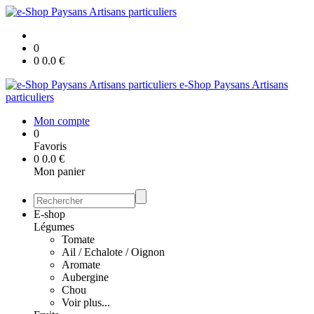
0
0
0.0
€
e-Shop Paysans Artisans
particuliers
Mon compte
0
Favoris
0
0.0
€
Mon panier
E-shop
Légumes
Tomate
Ail / Echalote / Oignon
Aromate
Aubergine
Chou
Voir plus...