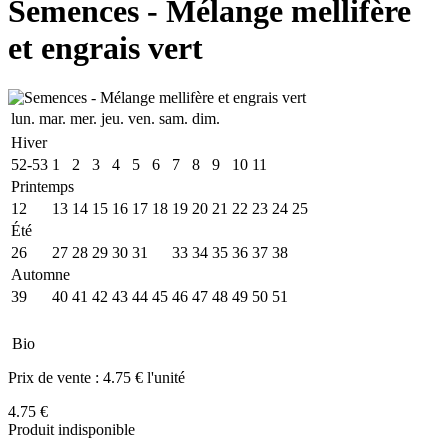
Semences - Mélange mellifère
et engrais vert
lun.
mar.
mer.
jeu.
ven.
sam.
dim.
Hiver
52-53
1
2
3
4
5
6
7
8
9
10
11
Printemps
12
13
14
15
16
17
18
19
20
21
22
23
24
25
Été
26
27
28
29
30
31
32
33
34
35
36
37
38
Automne
39
40
41
42
43
44
45
46
47
48
49
50
51
Bio
Prix de vente :
4.75 € l'unité
4.75 €
Produit indisponible