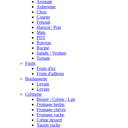
Aromate
Aubergine
Chou
Courge
Fenouil
Haricot / Pois
Maïs
PDT
Poivron
Racine
Salade / Verdure
Tomate
Fruits
Fruits d'ici
Fruits d'ailleurs
Boulangerie
Levain
Levure
Crèmerie
Beurre / Crème / Lait
Fromage brebis
Fromage chèvre
Fromage vache
Crème dessert
Yaourt vache