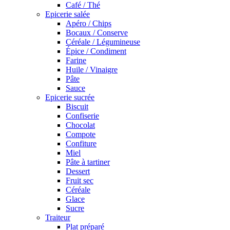
Café / Thé
Epicerie salée
Apéro / Chips
Bocaux / Conserve
Céréale / Légumineuse
Épice / Condiment
Farine
Huile / Vinaigre
Pâte
Sauce
Epicerie sucrée
Biscuit
Confiserie
Chocolat
Compote
Confiture
Miel
Pâte à tartiner
Dessert
Fruit sec
Céréale
Glace
Sucre
Traiteur
Plat préparé