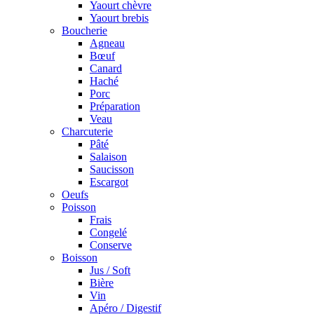
Yaourt chèvre
Yaourt brebis
Boucherie
Agneau
Bœuf
Canard
Haché
Porc
Préparation
Veau
Charcuterie
Pâté
Salaison
Saucisson
Escargot
Oeufs
Poisson
Frais
Congelé
Conserve
Boisson
Jus / Soft
Bière
Vin
Apéro / Digestif