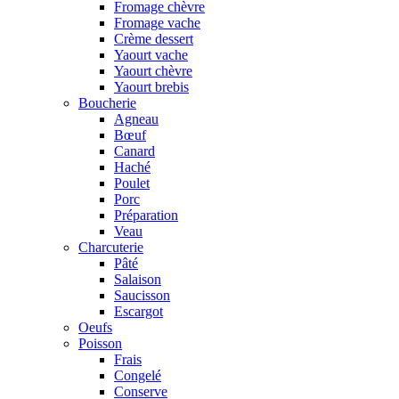
Fromage chèvre
Fromage vache
Crème dessert
Yaourt vache
Yaourt chèvre
Yaourt brebis
Boucherie
Agneau
Bœuf
Canard
Haché
Poulet
Porc
Préparation
Veau
Charcuterie
Pâté
Salaison
Saucisson
Escargot
Oeufs
Poisson
Frais
Congelé
Conserve