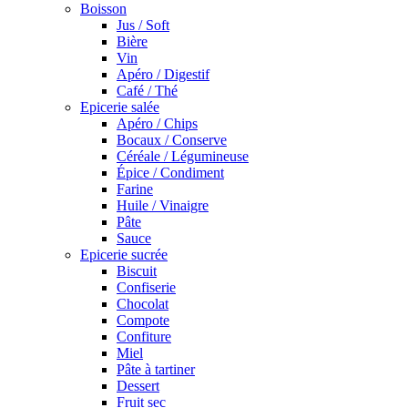
Boisson
Jus / Soft
Bière
Vin
Apéro / Digestif
Café / Thé
Epicerie salée
Apéro / Chips
Bocaux / Conserve
Céréale / Légumineuse
Épice / Condiment
Farine
Huile / Vinaigre
Pâte
Sauce
Epicerie sucrée
Biscuit
Confiserie
Chocolat
Compote
Confiture
Miel
Pâte à tartiner
Dessert
Fruit sec