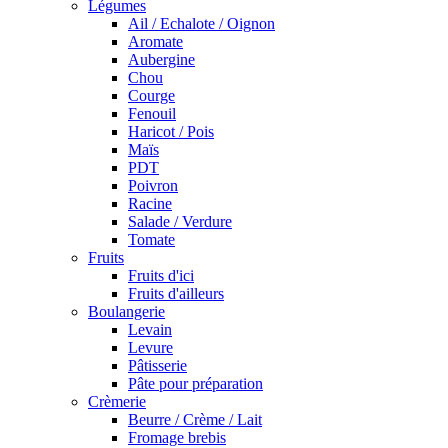
Légumes
Ail / Echalote / Oignon
Aromate
Aubergine
Chou
Courge
Fenouil
Haricot / Pois
Maïs
PDT
Poivron
Racine
Salade / Verdure
Tomate
Fruits
Fruits d'ici
Fruits d'ailleurs
Boulangerie
Levain
Levure
Pâtisserie
Pâte pour préparation
Crèmerie
Beurre / Crème / Lait
Fromage brebis