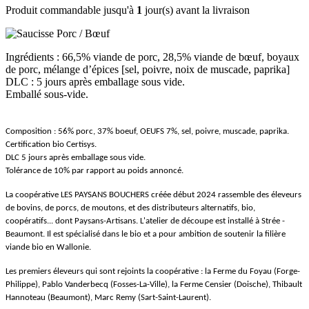
Produit commandable jusqu'à
1
jour(s) avant la livraison
Ingrédients : 66,5% viande de porc, 28,5% viande de bœuf, boyaux
de porc, mélange d’épices [sel, poivre, noix de muscade, paprika]
DLC : 5 jours après emballage sous vide.
Emballé sous-vide.
Composition : 56% porc, 37% boeuf, OEUFS 7%, sel, poivre, muscade, paprika.
Certification bio Certisys.
DLC 5 jours après emballage sous vide.
Tolérance de 10% par rapport au poids annoncé.
La coopérative LES PAYSANS BOUCHERS créée début 2024 rassemble des éleveurs
de bovins, de porcs, de moutons, et des distributeurs alternatifs, bio,
coopératifs... dont Paysans-Artisans. L'atelier de découpe est installé à Strée -
Beaumont. Il est spécialisé dans le bio et a pour ambition de soutenir la filière
viande bio en Wallonie.
Les premiers éleveurs qui sont rejoints la coopérative : la Ferme du Foyau (Forge-
Philippe), Pablo Vanderbecq (Fosses-La-Ville), la Ferme Censier (Doische), Thibault
Hannoteau (Beaumont), Marc Remy (Sart-Saint-Laurent).