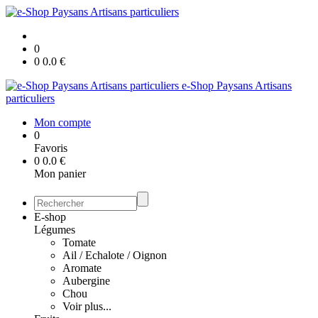
0
0
0.0
€
e-Shop Paysans Artisans
particuliers
Mon compte
0
Favoris
0
0.0
€
Mon panier
E-shop
Légumes
Tomate
Ail / Echalote / Oignon
Aromate
Aubergine
Chou
Voir plus...