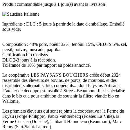
Produit commandable jusqu'à
1
jour(s) avant la livraison
Ingrédients : DLC : 5 jours à partir de la date d'emballage. Emballé
sous-vide.
Composition : 48% porc, boeuf 32%, fenouil 15%, OEUFS 5%, sel,
persil, poivre, muscade, paprika.
Certification bio Certisys.
DLC 2-3 jours à la réception.
Tolérance de 10% par rapport au poids annoncé.
La coopérative LES PAYSANS BOUCHERS créée début 2024
rassemble des éleveurs de bovins, de porcs, de moutons, et des
distributeurs alternatifs, bio, coopératifs... dont Paysans-Artisans.
L'atelier de découpe est installé à Strée - Beaumont. Il est spécialisé
dans le bio et a pour ambition de soutenir la filière viande bio en
Wallonie.
Les premiers éleveurs qui sont rejoints la coopérative : la Ferme du
Foyau (Forge-Philippe), Pablo Vanderbecq (Fosses-La-Ville), la
Ferme Censier (Doische), Thibault Hannoteau (Beaumont), Marc
Remy (Sart-Saint-Laurent).