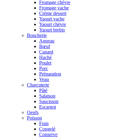
Fromage chèvre
Fromage vache
Crème dessert
Yaourt vache
Yaourt chèvre
Yaourt brebis
Boucherie
Agneau
Bœuf
Canard
Haché
Poulet
Porc
Préparation
Veau
Charcuterie
Pâté
Salaison
Saucisson
Escargot
Oeufs
Poisson
Frais
Congelé
Conserve