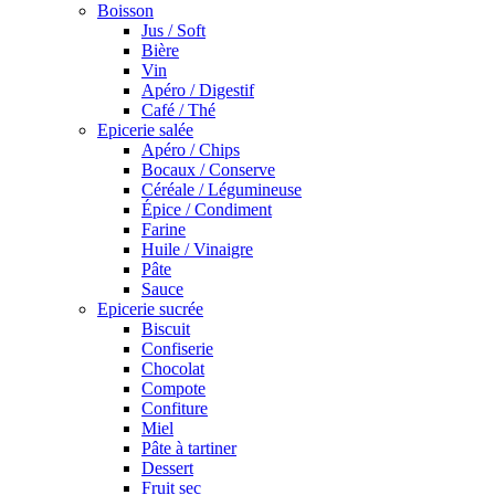
Boisson
Jus / Soft
Bière
Vin
Apéro / Digestif
Café / Thé
Epicerie salée
Apéro / Chips
Bocaux / Conserve
Céréale / Légumineuse
Épice / Condiment
Farine
Huile / Vinaigre
Pâte
Sauce
Epicerie sucrée
Biscuit
Confiserie
Chocolat
Compote
Confiture
Miel
Pâte à tartiner
Dessert
Fruit sec