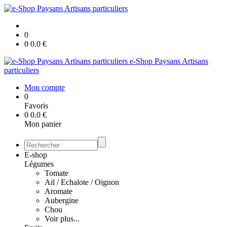
0
0
0.0
€
e-Shop Paysans Artisans
particuliers
Mon compte
0
Favoris
0
0.0
€
Mon panier
E-shop
Légumes
Tomate
Ail / Echalote / Oignon
Aromate
Aubergine
Chou
Voir plus...