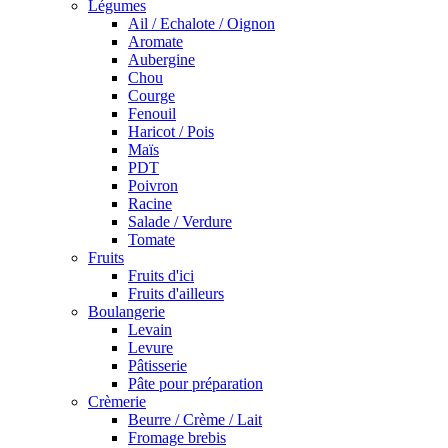
Légumes
Ail / Echalote / Oignon
Aromate
Aubergine
Chou
Courge
Fenouil
Haricot / Pois
Maïs
PDT
Poivron
Racine
Salade / Verdure
Tomate
Fruits
Fruits d'ici
Fruits d'ailleurs
Boulangerie
Levain
Levure
Pâtisserie
Pâte pour préparation
Crèmerie
Beurre / Crème / Lait
Fromage brebis