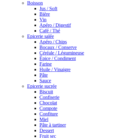
Boisson
Jus / Soft
Bière
Vin
Apéro / Digestif
Café / Thé
Epicerie salée
Apéro / Chips
Bocaux / Conserve
Céréale / Légumineuse
Épice / Condiment
Farine
Huile / Vinaigre
Pâte
Sauce
Epicerie sucrée
Biscuit
Confiserie
Chocolat
Compote
Confiture
Miel
Pâte à tartiner
Dessert
Fruit sec