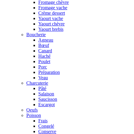
Fromage chèvre
Fromage vache
Crème dessert
Yaourt vache
Yaourt chèvre
Yaourt brebis
Boucherie
Agneau
Bœuf
Canard
Haché
Poulet
Porc
Préparation
Veau
Charcuterie
Pâté
Salaison
Saucisson
Escargot
Oeufs
Poisson
Frais
Congelé
Conserve