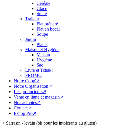
Céréale
Glace
Sucre
Traiteur
Plat préparé
Plat en bocal
Soupe
Jardin
Plants
Maison et Hygiène
Maison
Hygiène
Sac
Livre et Tchak!
PROMO
Notre Coop'↗
Notre Organisation↗
Les producteurs↗
Vente en ligne et magasin↗
Nos activités↗
Contact↗
Eshop Pro↗
>
Sarrasin - levain (ok pour les intolérants au gluten)