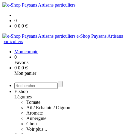
0
0
0.0
€
e-Shop Paysans Artisans
particuliers
Mon compte
0
Favoris
0
0.0
€
Mon panier
E-shop
Légumes
Tomate
Ail / Echalote / Oignon
Aromate
Aubergine
Chou
Voir plus...