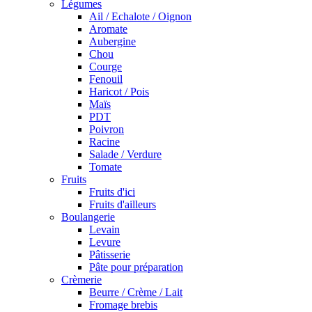
Légumes
Ail / Echalote / Oignon
Aromate
Aubergine
Chou
Courge
Fenouil
Haricot / Pois
Maïs
PDT
Poivron
Racine
Salade / Verdure
Tomate
Fruits
Fruits d'ici
Fruits d'ailleurs
Boulangerie
Levain
Levure
Pâtisserie
Pâte pour préparation
Crèmerie
Beurre / Crème / Lait
Fromage brebis