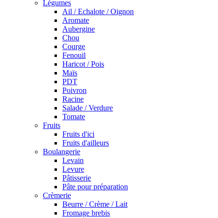
Légumes
Ail / Echalote / Oignon
Aromate
Aubergine
Chou
Courge
Fenouil
Haricot / Pois
Maïs
PDT
Poivron
Racine
Salade / Verdure
Tomate
Fruits
Fruits d'ici
Fruits d'ailleurs
Boulangerie
Levain
Levure
Pâtisserie
Pâte pour préparation
Crèmerie
Beurre / Crème / Lait
Fromage brebis