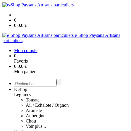
0
0
0.0
€
e-Shop Paysans Artisans
particuliers
Mon compte
0
Favoris
0
0.0
€
Mon panier
E-shop
Légumes
Tomate
Ail / Echalote / Oignon
Aromate
Aubergine
Chou
Voir plus...