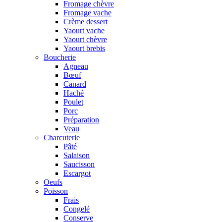
Fromage chèvre
Fromage vache
Crème dessert
Yaourt vache
Yaourt chèvre
Yaourt brebis
Boucherie
Agneau
Bœuf
Canard
Haché
Poulet
Porc
Préparation
Veau
Charcuterie
Pâté
Salaison
Saucisson
Escargot
Oeufs
Poisson
Frais
Congelé
Conserve