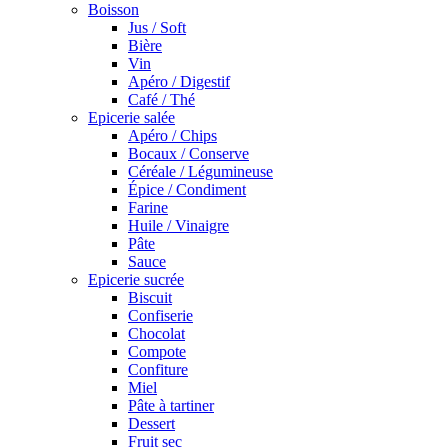
Boisson
Jus / Soft
Bière
Vin
Apéro / Digestif
Café / Thé
Epicerie salée
Apéro / Chips
Bocaux / Conserve
Céréale / Légumineuse
Épice / Condiment
Farine
Huile / Vinaigre
Pâte
Sauce
Epicerie sucrée
Biscuit
Confiserie
Chocolat
Compote
Confiture
Miel
Pâte à tartiner
Dessert
Fruit sec