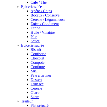
Café / Thé
Epicerie salée
Apéro / Chips
Bocaux / Conserve
Céréale / Légumineuse
Épice / Condiment
Farine
Huile / Vinaigre
Pâte
Sauce
Epicerie sucrée
Biscuit
Confiserie
Chocolat
Compote
Confiture
Miel
Pâte à tartiner
Dessert
Fruit sec
Céréale
Glace
Sucre
Traiteur
Plat préparé