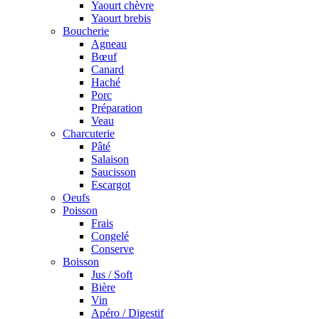
Yaourt chèvre
Yaourt brebis
Boucherie
Agneau
Bœuf
Canard
Haché
Porc
Préparation
Veau
Charcuterie
Pâté
Salaison
Saucisson
Escargot
Oeufs
Poisson
Frais
Congelé
Conserve
Boisson
Jus / Soft
Bière
Vin
Apéro / Digestif