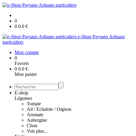
0
0
0.0
€
e-Shop Paysans Artisans
particuliers
Mon compte
0
Favoris
0
0.0
€
Mon panier
E-shop
Légumes
Tomate
Ail / Echalote / Oignon
Aromate
Aubergine
Chou
Voir plus...