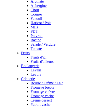
Aromate
Aubergine
Chou
Courge
Fenouil
Haricot / Pois
Maïs
PDT
Poivron
Racine
Salade / Verdure
Tomate
Fruits
Fruits d'ici
Fruits d'ailleurs
Boulangerie
Levain
Levure
Crèmerie
Beurre / Crème / Lait
Fromage brebis
Fromage chèvre
Fromage vache
Crème dessert
Yaourt vache