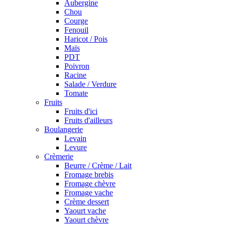
Aubergine
Chou
Courge
Fenouil
Haricot / Pois
Maïs
PDT
Poivron
Racine
Salade / Verdure
Tomate
Fruits
Fruits d'ici
Fruits d'ailleurs
Boulangerie
Levain
Levure
Crèmerie
Beurre / Crème / Lait
Fromage brebis
Fromage chèvre
Fromage vache
Crème dessert
Yaourt vache
Yaourt chèvre