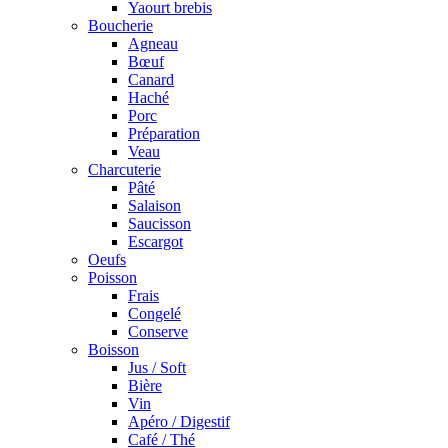
Yaourt brebis
Boucherie
Agneau
Bœuf
Canard
Haché
Porc
Préparation
Veau
Charcuterie
Pâté
Salaison
Saucisson
Escargot
Oeufs
Poisson
Frais
Congelé
Conserve
Boisson
Jus / Soft
Bière
Vin
Apéro / Digestif
Café / Thé