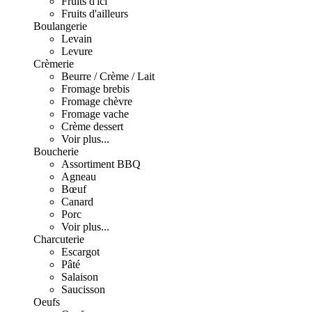
Fruits d'ici
Fruits d'ailleurs
Boulangerie
Levain
Levure
Crèmerie
Beurre / Crème / Lait
Fromage brebis
Fromage chèvre
Fromage vache
Crème dessert
Voir plus...
Boucherie
Assortiment BBQ
Agneau
Bœuf
Canard
Porc
Voir plus...
Charcuterie
Escargot
Pâté
Salaison
Saucisson
Oeufs