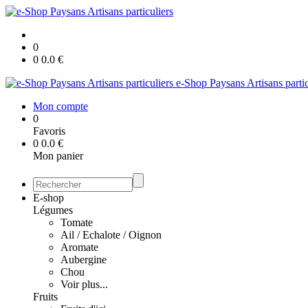
0
0
0.0
€
e-Shop Paysans Artisans partic
Mon compte
0
Favoris
0
0.0
€
Mon panier
E-shop
Légumes
Tomate
Ail / Echalote / Oignon
Aromate
Aubergine
Chou
Voir plus...
Fruits