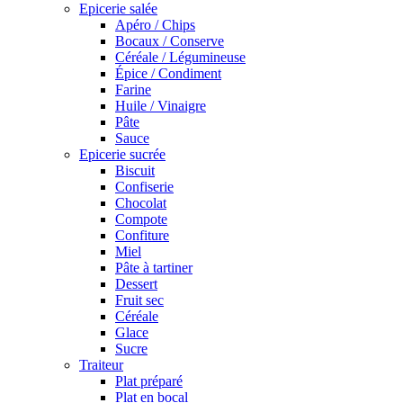
Epicerie salée
Apéro / Chips
Bocaux / Conserve
Céréale / Légumineuse
Épice / Condiment
Farine
Huile / Vinaigre
Pâte
Sauce
Epicerie sucrée
Biscuit
Confiserie
Chocolat
Compote
Confiture
Miel
Pâte à tartiner
Dessert
Fruit sec
Céréale
Glace
Sucre
Traiteur
Plat préparé
Plat en bocal