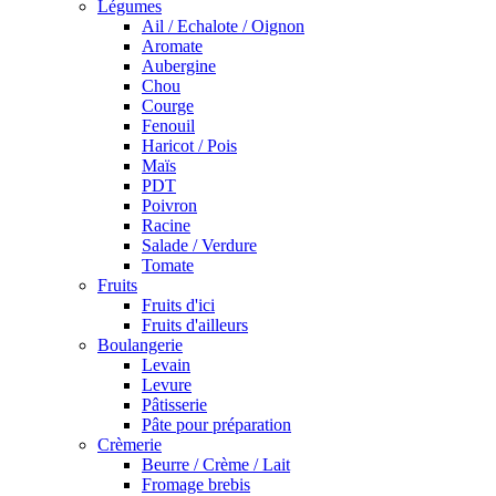
Légumes
Ail / Echalote / Oignon
Aromate
Aubergine
Chou
Courge
Fenouil
Haricot / Pois
Maïs
PDT
Poivron
Racine
Salade / Verdure
Tomate
Fruits
Fruits d'ici
Fruits d'ailleurs
Boulangerie
Levain
Levure
Pâtisserie
Pâte pour préparation
Crèmerie
Beurre / Crème / Lait
Fromage brebis