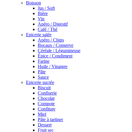
Boisson
Jus / Soft
Bière
Vin
Apéro / Digestif
Café / Thé
Epicerie salée
Apéro / Chips
Bocaux / Conserve
Céréale / Légumineuse
Épice / Condiment
Farine
Huile / Vinaigre
Pâte
Sauce
Epicerie sucrée
Biscuit
Confiserie
Chocolat
Compote
Confiture
Miel
Pâte à tartiner
Dessert
Fruit sec