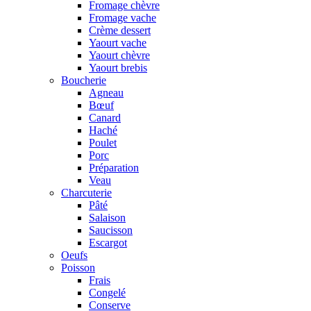
Fromage chèvre
Fromage vache
Crème dessert
Yaourt vache
Yaourt chèvre
Yaourt brebis
Boucherie
Agneau
Bœuf
Canard
Haché
Poulet
Porc
Préparation
Veau
Charcuterie
Pâté
Salaison
Saucisson
Escargot
Oeufs
Poisson
Frais
Congelé
Conserve