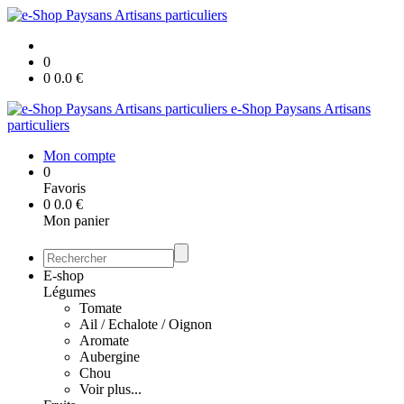
0
0
0.0
€
e-Shop Paysans Artisans
particuliers
Mon compte
0
Favoris
0
0.0
€
Mon panier
E-shop
Légumes
Tomate
Ail / Echalote / Oignon
Aromate
Aubergine
Chou
Voir plus...