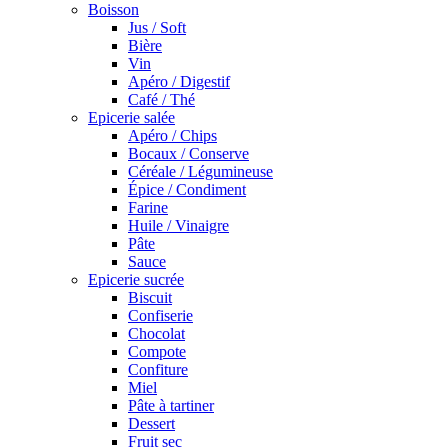
Boisson
Jus / Soft
Bière
Vin
Apéro / Digestif
Café / Thé
Epicerie salée
Apéro / Chips
Bocaux / Conserve
Céréale / Légumineuse
Épice / Condiment
Farine
Huile / Vinaigre
Pâte
Sauce
Epicerie sucrée
Biscuit
Confiserie
Chocolat
Compote
Confiture
Miel
Pâte à tartiner
Dessert
Fruit sec