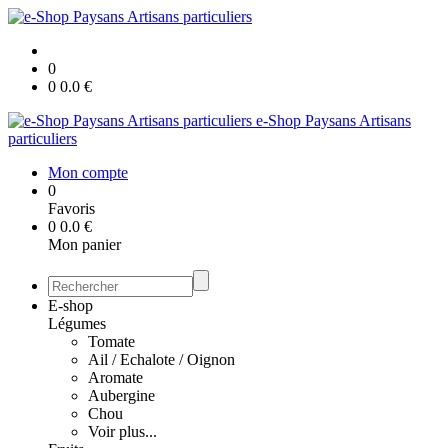
0
0
0.0
€
e-Shop Paysans Artisans
particuliers
Mon compte
0
Favoris
0
0.0
€
Mon panier
E-shop
Légumes
Tomate
Ail / Echalote / Oignon
Aromate
Aubergine
Chou
Voir plus...