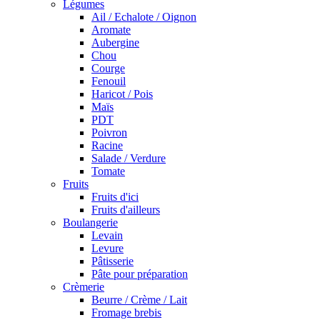
Légumes
Ail / Echalote / Oignon
Aromate
Aubergine
Chou
Courge
Fenouil
Haricot / Pois
Maïs
PDT
Poivron
Racine
Salade / Verdure
Tomate
Fruits
Fruits d'ici
Fruits d'ailleurs
Boulangerie
Levain
Levure
Pâtisserie
Pâte pour préparation
Crèmerie
Beurre / Crème / Lait
Fromage brebis