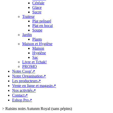
Céréale
Glace
Sucre
Traiteur
Plat préparé
Plat en bocal
Soupe
Jardin
Plants
Maison et Hygiène
Maison
Hygiène
Sac
Livre et Tchak!
PROMO
Notre Coop'↗
Notre Organisation↗
Les producteurs↗
Vente en ligne et magasin↗
Nos activités↗
Contact↗
Eshop Pro↗
>
Raisins noirs Autunm Royal (sans pépins)