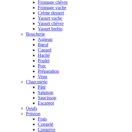
Fromage chèvre
Fromage vache
Crème dessert
Yaourt vache
Yaourt chèvre
Yaourt brebis
Boucherie
Agneau
Bœuf
Canard
Haché
Poulet
Porc
Préparation
Veau
Charcuterie
Pâté
Salaison
Saucisson
Escargot
Oeufs
Poisson
Frais
Congelé
Conserve