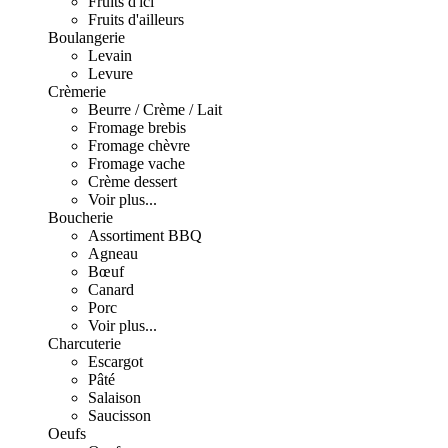
Fruits d'ici
Fruits d'ailleurs
Boulangerie
Levain
Levure
Crèmerie
Beurre / Crème / Lait
Fromage brebis
Fromage chèvre
Fromage vache
Crème dessert
Voir plus...
Boucherie
Assortiment BBQ
Agneau
Bœuf
Canard
Porc
Voir plus...
Charcuterie
Escargot
Pâté
Salaison
Saucisson
Oeufs