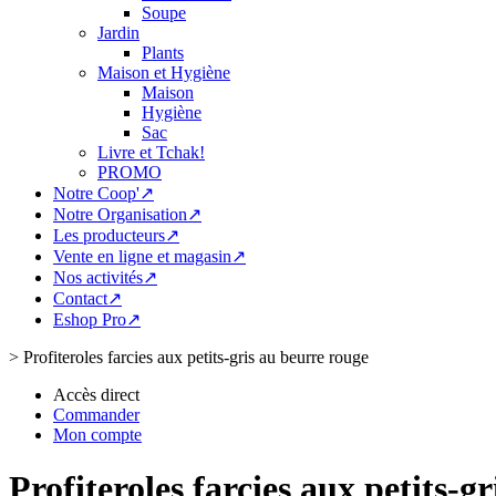
Soupe
Jardin
Plants
Maison et Hygiène
Maison
Hygiène
Sac
Livre et Tchak!
PROMO
Notre Coop'↗
Notre Organisation↗
Les producteurs↗
Vente en ligne et magasin↗
Nos activités↗
Contact↗
Eshop Pro↗
>
Profiteroles farcies aux petits-gris au beurre rouge
Accès direct
Commander
Mon compte
Profiteroles farcies aux petits-g