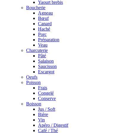
Yaourt brebis
Boucherie
Agneau
Bœuf
Canard
Haché
Porc
Préparation
Veau
Charcuterie
Pâté
Salaison
Saucisson
Escargot
Oeufs
Poisson
Frais
Congelé
Conserve
Boisson
Jus / Soft
Bière
Vin
Apéro / Digestif
Café / Thé