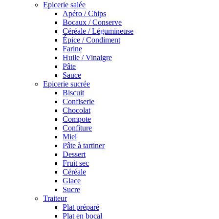
Epicerie salée
Apéro / Chips
Bocaux / Conserve
Céréale / Légumineuse
Épice / Condiment
Farine
Huile / Vinaigre
Pâte
Sauce
Epicerie sucrée
Biscuit
Confiserie
Chocolat
Compote
Confiture
Miel
Pâte à tartiner
Dessert
Fruit sec
Céréale
Glace
Sucre
Traiteur
Plat préparé
Plat en bocal