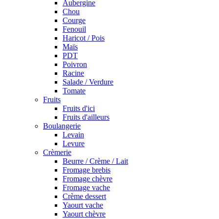
Aubergine
Chou
Courge
Fenouil
Haricot / Pois
Maïs
PDT
Poivron
Racine
Salade / Verdure
Tomate
Fruits
Fruits d'ici
Fruits d'ailleurs
Boulangerie
Levain
Levure
Crèmerie
Beurre / Crème / Lait
Fromage brebis
Fromage chèvre
Fromage vache
Crème dessert
Yaourt vache
Yaourt chèvre