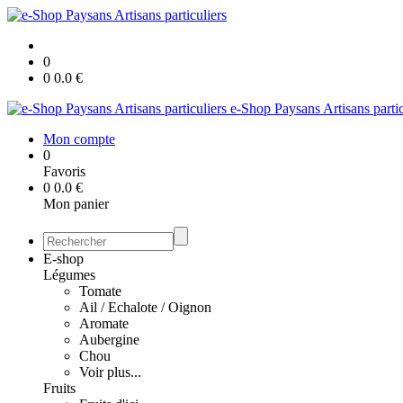
0
0
0.0
€
e-Shop Paysans Artisans partic
Mon compte
0
Favoris
0
0.0
€
Mon panier
E-shop
Légumes
Tomate
Ail / Echalote / Oignon
Aromate
Aubergine
Chou
Voir plus...
Fruits