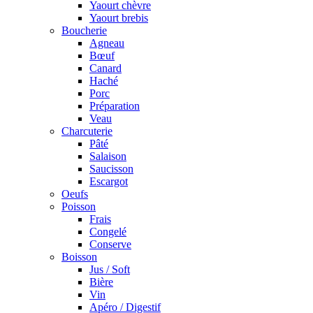
Yaourt chèvre
Yaourt brebis
Boucherie
Agneau
Bœuf
Canard
Haché
Porc
Préparation
Veau
Charcuterie
Pâté
Salaison
Saucisson
Escargot
Oeufs
Poisson
Frais
Congelé
Conserve
Boisson
Jus / Soft
Bière
Vin
Apéro / Digestif