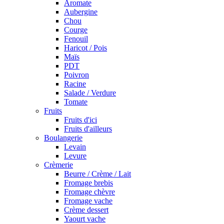
Aromate
Aubergine
Chou
Courge
Fenouil
Haricot / Pois
Maïs
PDT
Poivron
Racine
Salade / Verdure
Tomate
Fruits
Fruits d'ici
Fruits d'ailleurs
Boulangerie
Levain
Levure
Crèmerie
Beurre / Crème / Lait
Fromage brebis
Fromage chèvre
Fromage vache
Crème dessert
Yaourt vache