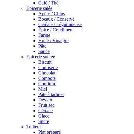
Café / Thé
Epicerie salée
Apéro / Chips
Bocaux / Conserve
Céréale / Légumineuse
Épice / Condiment
Farine
Huile / Vinaigre
Pâte
Sauce
Epicerie sucrée
Biscuit
Confiserie
Chocolat
Compote
Confiture
Miel
Pâte à tartiner
Dessert
Fruit sec
Céréale
Glace
Sucre
Traiteur
Plat préparé