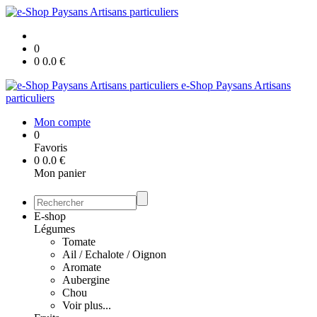
0
0
0.0
€
e-Shop Paysans Artisans
particuliers
Mon compte
0
Favoris
0
0.0
€
Mon panier
E-shop
Légumes
Tomate
Ail / Echalote / Oignon
Aromate
Aubergine
Chou
Voir plus...