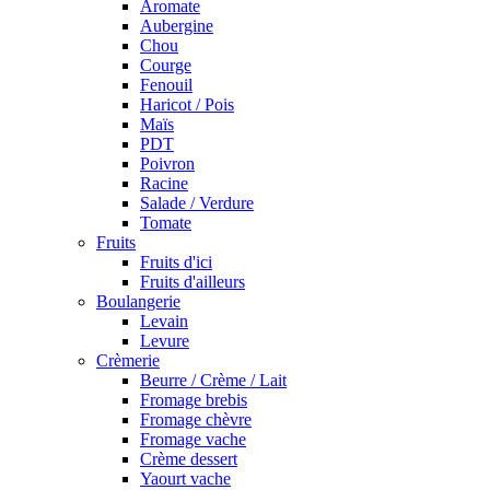
Aromate
Aubergine
Chou
Courge
Fenouil
Haricot / Pois
Maïs
PDT
Poivron
Racine
Salade / Verdure
Tomate
Fruits
Fruits d'ici
Fruits d'ailleurs
Boulangerie
Levain
Levure
Crèmerie
Beurre / Crème / Lait
Fromage brebis
Fromage chèvre
Fromage vache
Crème dessert
Yaourt vache