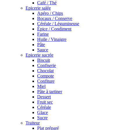
Café / Thé
Epicerie salée
Apéro / Chips
Bocaux / Conserve
Céréale / Légumineuse
Épice / Condiment
Farine
Huile / Vinaigre
Pâte
Sauce
Epicerie sucrée
Biscuit
Confiserie
Chocolat
Compote
Confiture
Miel
Pâte à tartiner
Dessert
Fruit sec
Céréale
Glace
Sucre
Traiteur
Plat préparé