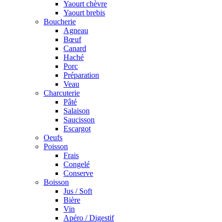
Yaourt chèvre
Yaourt brebis
Boucherie
Agneau
Bœuf
Canard
Haché
Porc
Préparation
Veau
Charcuterie
Pâté
Salaison
Saucisson
Escargot
Oeufs
Poisson
Frais
Congelé
Conserve
Boisson
Jus / Soft
Bière
Vin
Apéro / Digestif