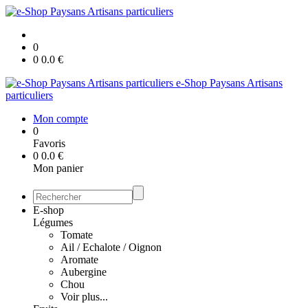
0
0
0.0
€
e-Shop Paysans Artisans
particuliers
Mon compte
0
Favoris
0
0.0
€
Mon panier
E-shop
Légumes
Tomate
Ail / Echalote / Oignon
Aromate
Aubergine
Chou
Voir plus...