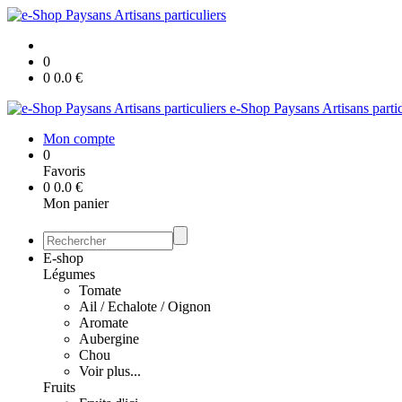
0
0
0.0
€
e-Shop Paysans Artisans partic
Mon compte
0
Favoris
0
0.0
€
Mon panier
E-shop
Légumes
Tomate
Ail / Echalote / Oignon
Aromate
Aubergine
Chou
Voir plus...
Fruits