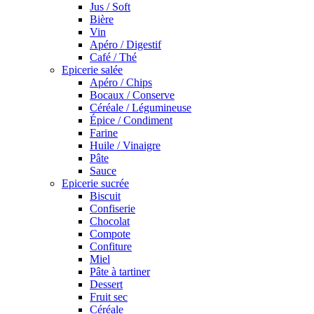
Jus / Soft
Bière
Vin
Apéro / Digestif
Café / Thé
Epicerie salée
Apéro / Chips
Bocaux / Conserve
Céréale / Légumineuse
Épice / Condiment
Farine
Huile / Vinaigre
Pâte
Sauce
Epicerie sucrée
Biscuit
Confiserie
Chocolat
Compote
Confiture
Miel
Pâte à tartiner
Dessert
Fruit sec
Céréale