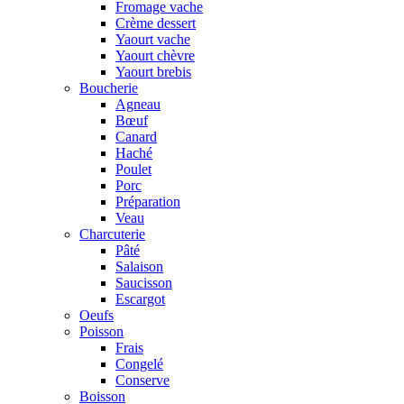
Fromage vache
Crème dessert
Yaourt vache
Yaourt chèvre
Yaourt brebis
Boucherie
Agneau
Bœuf
Canard
Haché
Poulet
Porc
Préparation
Veau
Charcuterie
Pâté
Salaison
Saucisson
Escargot
Oeufs
Poisson
Frais
Congelé
Conserve
Boisson