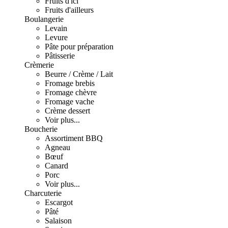
Fruits d'ici
Fruits d'ailleurs
Boulangerie
Levain
Levure
Pâte pour préparation
Pâtisserie
Crèmerie
Beurre / Crème / Lait
Fromage brebis
Fromage chèvre
Fromage vache
Crème dessert
Voir plus...
Boucherie
Assortiment BBQ
Agneau
Bœuf
Canard
Porc
Voir plus...
Charcuterie
Escargot
Pâté
Salaison