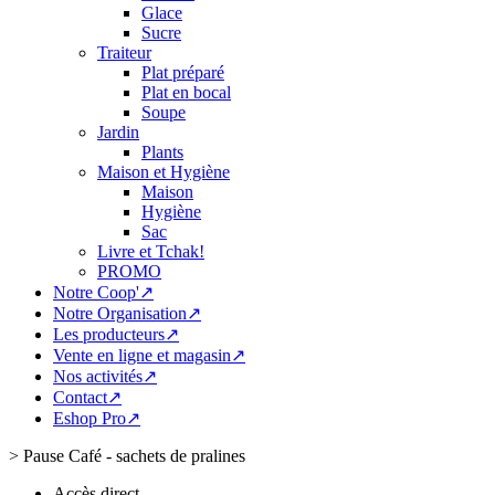
Glace
Sucre
Traiteur
Plat préparé
Plat en bocal
Soupe
Jardin
Plants
Maison et Hygiène
Maison
Hygiène
Sac
Livre et Tchak!
PROMO
Notre Coop'↗
Notre Organisation↗
Les producteurs↗
Vente en ligne et magasin↗
Nos activités↗
Contact↗
Eshop Pro↗
>
Pause Café - sachets de pralines
Accès direct