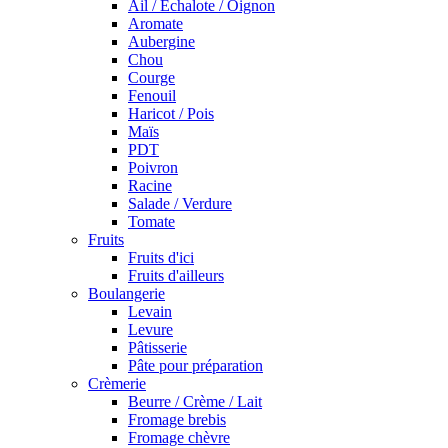
Ail / Echalote / Oignon
Aromate
Aubergine
Chou
Courge
Fenouil
Haricot / Pois
Maïs
PDT
Poivron
Racine
Salade / Verdure
Tomate
Fruits
Fruits d'ici
Fruits d'ailleurs
Boulangerie
Levain
Levure
Pâtisserie
Pâte pour préparation
Crèmerie
Beurre / Crème / Lait
Fromage brebis
Fromage chèvre