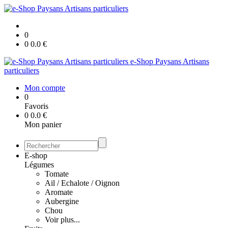
0
0
0.0
€
e-Shop Paysans Artisans
particuliers
Mon compte
0
Favoris
0
0.0
€
Mon panier
E-shop
Légumes
Tomate
Ail / Echalote / Oignon
Aromate
Aubergine
Chou
Voir plus...