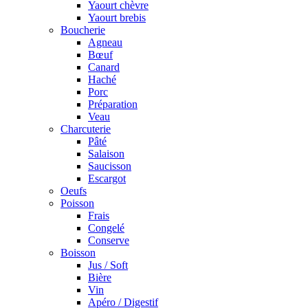
Yaourt chèvre
Yaourt brebis
Boucherie
Agneau
Bœuf
Canard
Haché
Porc
Préparation
Veau
Charcuterie
Pâté
Salaison
Saucisson
Escargot
Oeufs
Poisson
Frais
Congelé
Conserve
Boisson
Jus / Soft
Bière
Vin
Apéro / Digestif