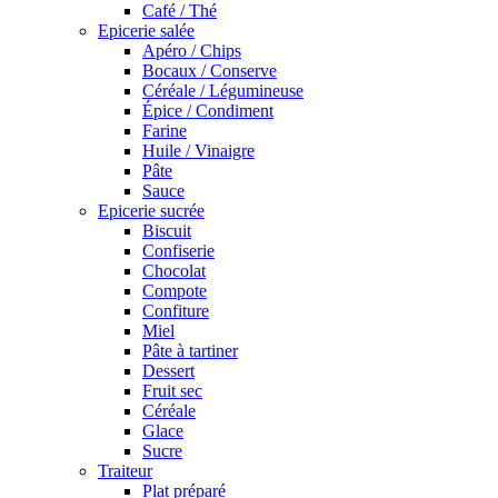
Café / Thé
Epicerie salée
Apéro / Chips
Bocaux / Conserve
Céréale / Légumineuse
Épice / Condiment
Farine
Huile / Vinaigre
Pâte
Sauce
Epicerie sucrée
Biscuit
Confiserie
Chocolat
Compote
Confiture
Miel
Pâte à tartiner
Dessert
Fruit sec
Céréale
Glace
Sucre
Traiteur
Plat préparé