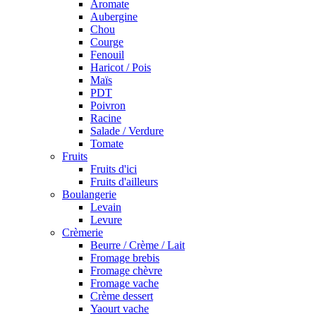
Aromate
Aubergine
Chou
Courge
Fenouil
Haricot / Pois
Maïs
PDT
Poivron
Racine
Salade / Verdure
Tomate
Fruits
Fruits d'ici
Fruits d'ailleurs
Boulangerie
Levain
Levure
Crèmerie
Beurre / Crème / Lait
Fromage brebis
Fromage chèvre
Fromage vache
Crème dessert
Yaourt vache