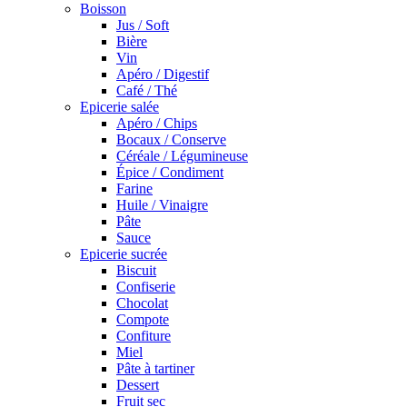
Boisson
Jus / Soft
Bière
Vin
Apéro / Digestif
Café / Thé
Epicerie salée
Apéro / Chips
Bocaux / Conserve
Céréale / Légumineuse
Épice / Condiment
Farine
Huile / Vinaigre
Pâte
Sauce
Epicerie sucrée
Biscuit
Confiserie
Chocolat
Compote
Confiture
Miel
Pâte à tartiner
Dessert
Fruit sec