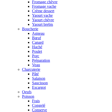
Fromage chèvre
Fromage vache
Crème dessert
Yaourt vache
Yaourt chèvre
Yaourt brebis
Boucherie
Agneau
Bœuf
Canard
Haché
Poulet
Porc
Préparation
Veau
Charcuterie
Pâté
Salaison
Saucisson
Escargot
Oeufs
Poisson
Frais
Congelé
Conserve