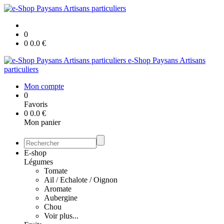
0
0
0.0
€
e-Shop Paysans Artisans
particuliers
Mon compte
0
Favoris
0
0.0
€
Mon panier
E-shop
Légumes
Tomate
Ail / Echalote / Oignon
Aromate
Aubergine
Chou
Voir plus...