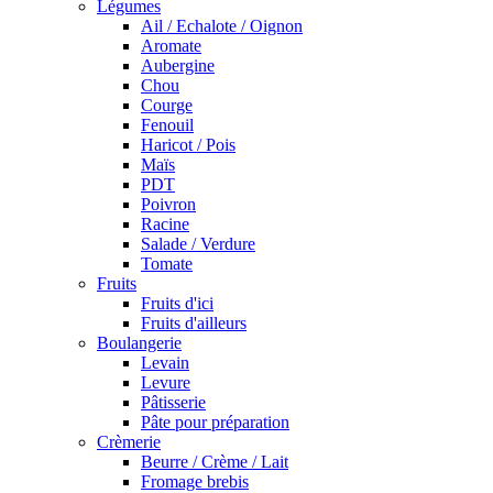
Légumes
Ail / Echalote / Oignon
Aromate
Aubergine
Chou
Courge
Fenouil
Haricot / Pois
Maïs
PDT
Poivron
Racine
Salade / Verdure
Tomate
Fruits
Fruits d'ici
Fruits d'ailleurs
Boulangerie
Levain
Levure
Pâtisserie
Pâte pour préparation
Crèmerie
Beurre / Crème / Lait
Fromage brebis