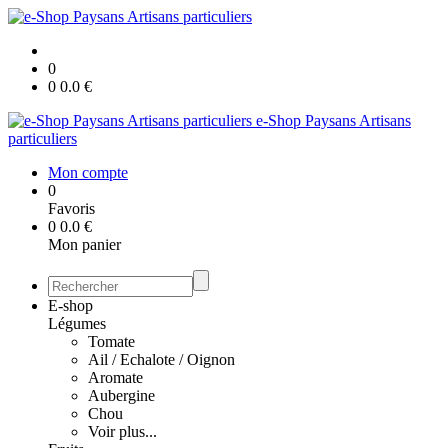
0
0
0.0
€
e-Shop Paysans Artisans
particuliers
Mon compte
0
Favoris
0
0.0
€
Mon panier
E-shop
Légumes
Tomate
Ail / Echalote / Oignon
Aromate
Aubergine
Chou
Voir plus...