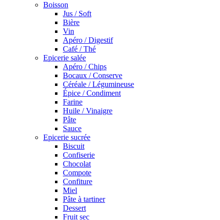
Boisson
Jus / Soft
Bière
Vin
Apéro / Digestif
Café / Thé
Epicerie salée
Apéro / Chips
Bocaux / Conserve
Céréale / Légumineuse
Épice / Condiment
Farine
Huile / Vinaigre
Pâte
Sauce
Epicerie sucrée
Biscuit
Confiserie
Chocolat
Compote
Confiture
Miel
Pâte à tartiner
Dessert
Fruit sec