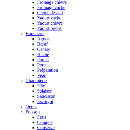
Fromage chèvre
Fromage vache
Crème dessert
Yaourt vache
Yaourt chèvre
Yaourt brebis
Boucherie
Agneau
Bœuf
Canard
Haché
Poulet
Porc
Préparation
Veau
Charcuterie
Pâté
Salaison
Saucisson
Escargot
Oeufs
Poisson
Frais
Congelé
Conserve