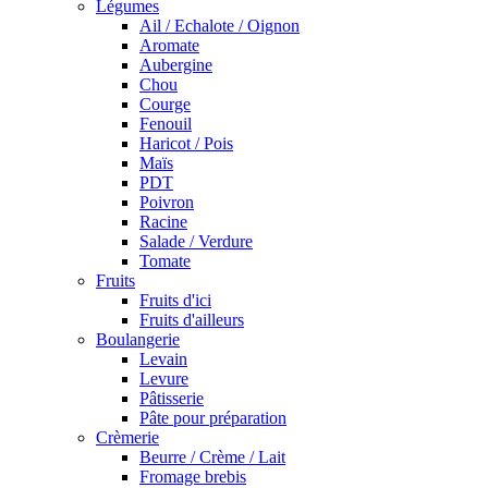
Légumes
Ail / Echalote / Oignon
Aromate
Aubergine
Chou
Courge
Fenouil
Haricot / Pois
Maïs
PDT
Poivron
Racine
Salade / Verdure
Tomate
Fruits
Fruits d'ici
Fruits d'ailleurs
Boulangerie
Levain
Levure
Pâtisserie
Pâte pour préparation
Crèmerie
Beurre / Crème / Lait
Fromage brebis