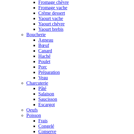
Fromage chèvre
Fromage vache
Crème dessert
Yaourt vache
Yaourt chèvre
Yaourt brebis
Boucherie
Agneau
Bœuf
Canard
Haché
Poulet
Porc
Préparation
Veau
Charcuterie
Pâté
Salaison
Saucisson
Escargot
Oeufs
Poisson
Frais
Congelé
Conserve