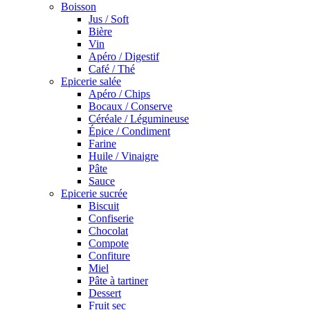
Boisson
Jus / Soft
Bière
Vin
Apéro / Digestif
Café / Thé
Epicerie salée
Apéro / Chips
Bocaux / Conserve
Céréale / Légumineuse
Épice / Condiment
Farine
Huile / Vinaigre
Pâte
Sauce
Epicerie sucrée
Biscuit
Confiserie
Chocolat
Compote
Confiture
Miel
Pâte à tartiner
Dessert
Fruit sec