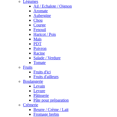
Légumes
Ail / Echalote / Oignon
Aromate
Aubergine
Chou
Courge
Fenouil
Haricot / Pois
Maïs
PDT
Poivron
Racine
Salade / Verdure
Tomate
Fruits
Fruits d'ici
Fruits d'ailleurs
Boulangerie
Levain
Levure
Pâtisserie
Pâte pour préparation
Crèmerie
Beurre / Crème / Lait
Fromage brebis