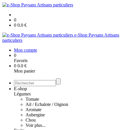
0
0
0.0
€
e-Shop Paysans Artisans
particuliers
Mon compte
0
Favoris
0
0.0
€
Mon panier
E-shop
Légumes
Tomate
Ail / Echalote / Oignon
Aromate
Aubergine
Chou
Voir plus...