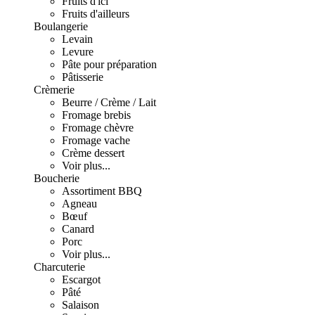
Fruits d'ici
Fruits d'ailleurs
Boulangerie
Levain
Levure
Pâte pour préparation
Pâtisserie
Crèmerie
Beurre / Crème / Lait
Fromage brebis
Fromage chèvre
Fromage vache
Crème dessert
Voir plus...
Boucherie
Assortiment BBQ
Agneau
Bœuf
Canard
Porc
Voir plus...
Charcuterie
Escargot
Pâté
Salaison