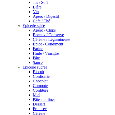
Jus / Soft
Bière
Vin
Apéro / Digestif
Café / Thé
Epicerie salée
Apéro / Chips
Bocaux / Conserve
Céréale / Légumineuse
Épice / Condiment
Farine
Huile / Vinaigre
Pâte
Sauce
Epicerie sucrée
Biscuit
Confiserie
Chocolat
Compote
Confiture
Miel
Pâte à tartiner
Dessert
Fruit sec
Céréale