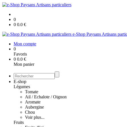
0
0
0.0
€
e-Shop Paysans Artisans partic
Mon compte
0
Favoris
0
0.0
€
Mon panier
E-shop
Légumes
Tomate
Ail / Echalote / Oignon
Aromate
Aubergine
Chou
Voir plus...
Fruits