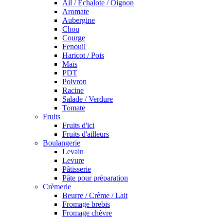
Ail / Echalote / Oignon
Aromate
Aubergine
Chou
Courge
Fenouil
Haricot / Pois
Maïs
PDT
Poivron
Racine
Salade / Verdure
Tomate
Fruits
Fruits d'ici
Fruits d'ailleurs
Boulangerie
Levain
Levure
Pâtisserie
Pâte pour préparation
Crèmerie
Beurre / Crème / Lait
Fromage brebis
Fromage chèvre