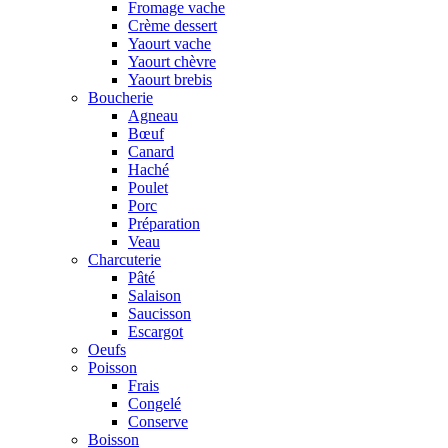
Fromage vache
Crème dessert
Yaourt vache
Yaourt chèvre
Yaourt brebis
Boucherie
Agneau
Bœuf
Canard
Haché
Poulet
Porc
Préparation
Veau
Charcuterie
Pâté
Salaison
Saucisson
Escargot
Oeufs
Poisson
Frais
Congelé
Conserve
Boisson