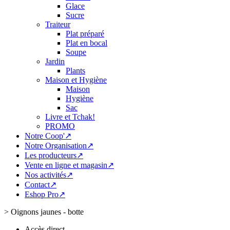
Glace
Sucre
Traiteur
Plat préparé
Plat en bocal
Soupe
Jardin
Plants
Maison et Hygiène
Maison
Hygiène
Sac
Livre et Tchak!
PROMO
Notre Coop'↗
Notre Organisation↗
Les producteurs↗
Vente en ligne et magasin↗
Nos activités↗
Contact↗
Eshop Pro↗
>
Oignons jaunes - botte
Accès direct